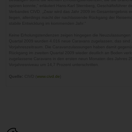
spüren konnte,“ erläutert Hans-Karl Sternberg, Geschäftsführer d
Verbandes CIVD. „Zwar wird das Jahr 2009 im Gesamtergebnis er
liegen, allerdings macht der nachlassende Rückgang der Reisemo
stabile Entwicklung im kommenden Jahr.“
Keine Erholungstendenzen zeigen hingegen die Neuzulassungen v
Quartal 2009 wurden 4.016 neue Caravans zugelassen, das sind 2
Vorjahreszeitraum. Die Caravanzulassungen haben damit gegenü
Rückgang im zweiten Quartal 2009 wieder deutlich an Boden verl
zugelassene Caravans in den ersten neun Monaten des Jahres 2
Vorjahresniveau um 14,7 Prozent unterschritten.
Quelle:
CIVD (
www.civd.de
)