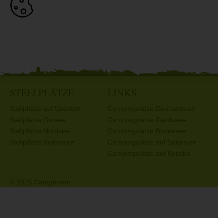
STELLPLÄTZE
LINKS
Stellplätze auf Usedom
Campingplätze Deutschland
Stellplätze Ostsee
Campingplätze Gardasee
Stellplätze Nordsee
Campingplätze Bodensee
Stellplätze Bodensee
Campingplätze auf Sardinien
Campingplätze auf Korsika
© 2026 Camperado