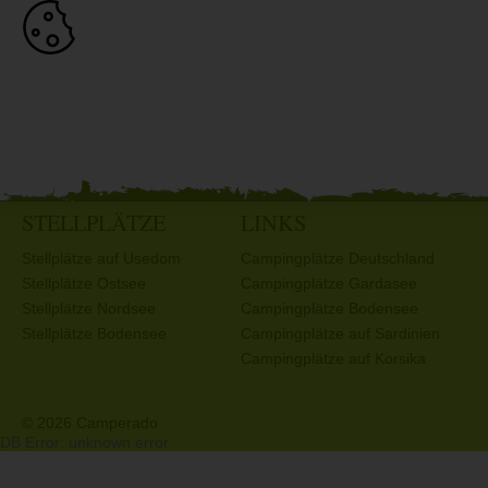
STELLPLÄTZE
LINKS
Stellplätze auf Usedom
Campingplätze Deutschland
Stellplätze Ostsee
Campingplätze Gardasee
Stellplätze Nordsee
Campingplätze Bodensee
Stellplätze Bodensee
Campingplätze auf Sardinien
Campingplätze auf Korsika
© 2026 Camperado
DB Error: unknown error