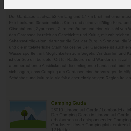
FAKTEN UND INTERESSANTES ZUM GAR
Der Gardasee ist etwa 52 km lang und 17 km breit, mit einer max
Er ist bekannt für sein mildes Klima und seine vielfältige Flora u
Olivenbäume, Zypressen, Zitronenbäume und eine Vielzahl von 
den Gardasee ist reich an Geschichte und Kultur, mit zahlreichen
Sehenswürdigkeiten, darunter die Scaliger Burg in Sirmione, die
und die mittelalterliche Stadt Malcesine.Der Gardasee ist auch ein 
Wassersportler, mit Möglichkeiten zum Segeln, Windsurfen und K
ist der See ein beliebter Ort für Radtouren und Wandern, mit zah
atemberaubende Ausblicke auf die umliegende Landschaft biete
sich sagen, dass Camping am Gardasee eine hervorragende Möglich
Schönheit und kulturelle Vielfalt dieser einzigartigen Region Italie
Camping Garda
25010-Limone sul Garda / Lombardei / Ital
Der Camping Garda in Limone sul Garda b
erholsamen und entspannenden Camping
Gardasee. Unser Campingplatz erstreckt 
12 Hektar...