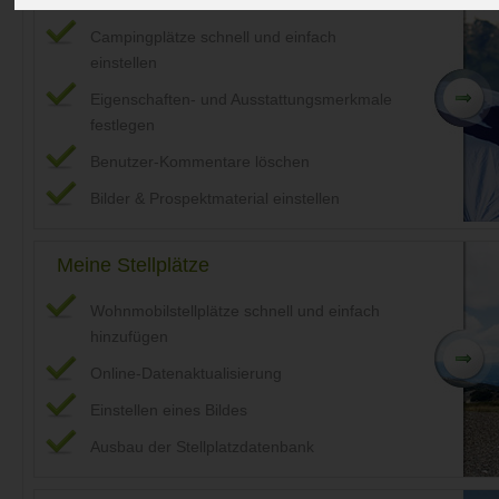
Campingplätze schnell und einfach
einstellen
Eigenschaften- und Ausstattungsmerkmale
festlegen
Benutzer-Kommentare löschen
Bilder & Prospektmaterial einstellen
Meine Stellplätze
Wohnmobilstellplätze schnell und einfach
hinzufügen
Online-Datenaktualisierung
Einstellen eines Bildes
Ausbau der Stellplatzdatenbank