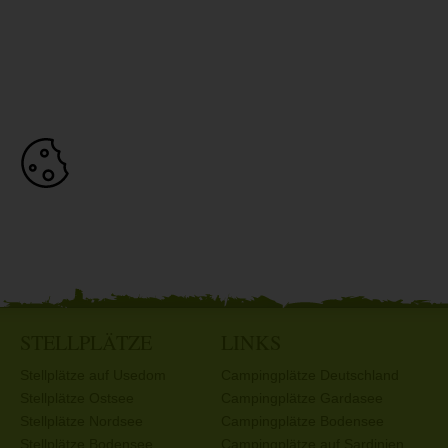
STELLPLÄTZE
LINKS
Stellplätze auf Usedom
Campingplätze Deutschland
Stellplätze Ostsee
Campingplätze Gardasee
Stellplätze Nordsee
Campingplätze Bodensee
Stellplätze Bodensee
Campingplätze auf Sardinien