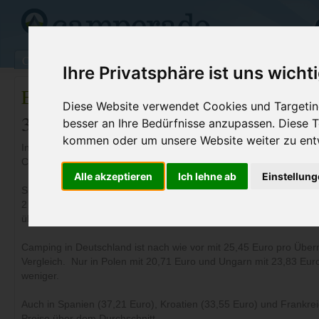
Campingplätze
Stellplätze
Kartensuche
Vermietung
Fo
Ihre Privatsphäre ist uns wicht
Europäische Campingpreise im Vergl
Diese Website verwendet Cookies und Targeting
30.MÃ¤rz 2010
besser an Ihre Bedürfnisse anzupassen. Diese
kommen oder um unsere Website weiter zu ent
In einem aktuellem Vergleich hat der ADAC die Übernachtungspre
Campingplätze unter die Lupe genommen - mit einem wenig über
Alle akzeptieren
Ich lehne ab
Einstellun
Spitzenreiter ist, wie bereits im Vorjahr Italien mit 41,30 Euro. Er
2 Erwachsene mit 10 jährigem Kind und allen Nebengebühren. Itali
über dem europäischen Durchschnitt von 32,16 Euro.
Camping in Deutschland ist nach wie vor mit 25,45 Euro pro Über
Vergleich. Nur in Polen mit 20,71 Euro und Ungarn mit 23,83 Eur
weniger.
Auch in Spanien (37,21 Euro), Kroatien (33,55 Euro) und Frankrei
Preise über dem Durchschnitt.