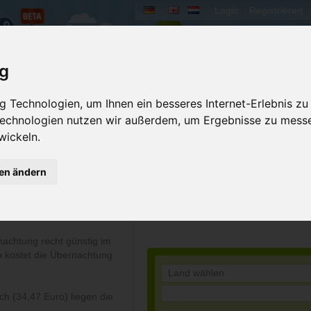
Login
Registrieren
rum
Bücher
Mein Camperado
ig
eich
 Technologien, um Ihnen ein besseres Internet-Erlebnis zu
 Technologien nutzen wir außerdem, um Ergebnisse zu mess
wickeln.
ise für europäische
raschenden Ergebnis.
gen ändern
rechnet wurden die Preise für
en liegt damit ca. 10 Euro
nachtung recht günstig im
o kostet die Übernachtung
ch (34,47 Euro) liegen die