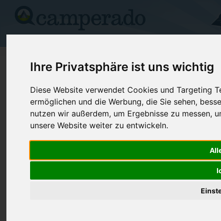
Campingplätze
Stellplätze
Kartensuche
Vermietung
Fo
Camping in Nantes (Pays de la Loire)
Ihre Privatsphäre ist uns wichtig
Informationen, Bilder und Kommentare zu Campingplätzen in Nan
Diese Website verwendet Cookies und Targeting Tec
der näheren Umgebung
ermöglichen und die Werbung, die Sie sehen, besse
nutzen wir außerdem, um Ergebnisse zu messen, 
Le Petit Port
unsere Website weiter zu entwickeln.
44300-Nantes / Pays de la Loire / Frankre
Plätze: 200
All
(0)
(0)
I
Le Petit Port
Einst
44000-Nantes / Pays de la Loire / Frankre
Der Campingplatz Le Petit Port in Nantes i
Stadtcampingplatz, der das ganze Jahr über 
einem grünen und ruhigen Umfeld, nur we