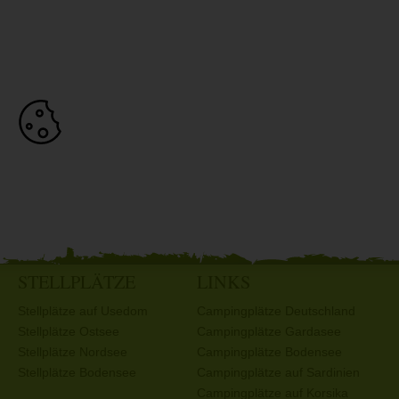
STELLPLÄTZE
LINKS
Stellplätze auf Usedom
Campingplätze Deutschland
Stellplätze Ostsee
Campingplätze Gardasee
Stellplätze Nordsee
Campingplätze Bodensee
Stellplätze Bodensee
Campingplätze auf Sardinien
Campingplätze auf Korsika