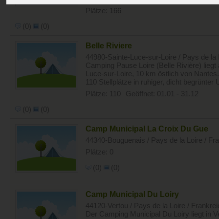
Plätze: 166
(0)
(0)
Belle Riviere
44980-Sainte-Luce-sur-Loire / Pays de la 
Camping Pause Loire (Belle Rivière) liegt 
Luce-sur-Loire, 10 km östlich von Nantes.
110 Stellplätze in ruhiger, dicht begrünter
Plätze: 110
Geöffnet: 01.01 - 31.12
(0)
(0)
Camp Municipal La Croix Du Gue
44340-Bouguenais / Pays de la Loire / Fr
Plätze: 0
(0)
(0)
Camp Municipal Du Loiry
44120-Vertou / Pays de la Loire / Frankrei
Der Camping Municipal Du Loiry liegt in V