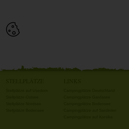
STELLPLÄTZE
LINKS
Stellplätze auf Usedom
Campingplätze Deutschland
Stellplätze Ostsee
Campingplätze Gardasee
Stellplätze Nordsee
Campingplätze Bodensee
Stellplätze Bodensee
Campingplätze auf Sardinien
Campingplätze auf Korsika