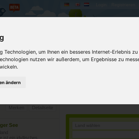
Login
Registrieren
rum
Bücher
Mein Camperado
ig
 Technologien, um Ihnen ein besseres Internet-Erlebnis zu
Platz kann nicht Wohnwagen
mpern mit Zelt, daher auch
 Technologien nutzen wir außerdem, um Ergebnisse zu mess
im Hinterland oder direkt
wickeln.
per Kajak zu erreichen.
gen ändern
Merken
Detailseite
rger See
land
st ein idyllisches