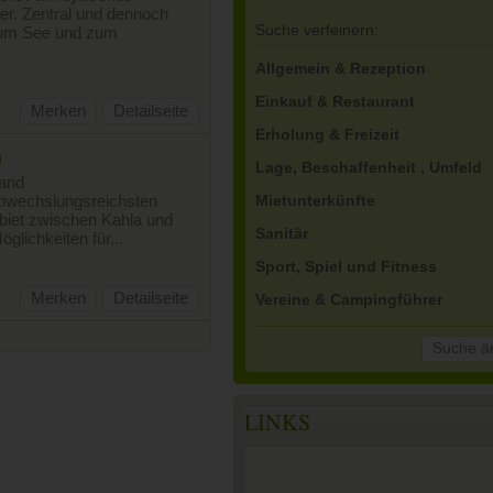
er. Zentral und dennoch
Suche verfeinern:
 zum See und zum
Allgemein & Rezeption
Einkauf & Restaurant
Merken
Detailseite
Erholung & Freizeit
n
Lage, Beschaffenheit , Umfeld
land
 abwechslungsreichsten
Mietunterkünfte
ebiet zwischen Kahla und
Sanitär
glichkeiten für...
Sport, Spiel und Fitness
Merken
Detailseite
Vereine & Campingführer
Suche ä
LINKS