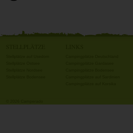
STELLPLÄTZE
LINKS
Stellplätze auf Usedom
Campingplätze Deutschland
Stellplätze Ostsee
Campingplätze Gardasee
Stellplätze Nordsee
Campingplätze Bodensee
Stellplätze Bodensee
Campingplätze auf Sardinien
Campingplätze auf Korsika
© 2026 Camperado