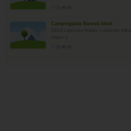
(2)
(0)
Campingplatz Borová Sihot
03301-Liptovský Hrádok / Liptovský Mikul
Plätze: 0
(0)
(0)