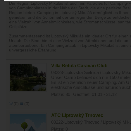
Die Region Liptovský Mikuláš ist auch ein Paradies für Camping-Fa
von Campingplätzen in der Nähe der Stadt, die eine perfekte Bas
Region bieten. Camping in Liptovský Mikuláš ermöglicht es Ihnen,
genießen und die Schönheit der umliegenden Berge zu entdecken
eine Vielzahl von Annehmlichkeiten, wie Stromanschlüsse, sanitä
Grillplätze.
Zusammenfassend ist Liptovský Mikuláš ein idealer Ort für einen
Urlaub. Die Stadt bietet eine Vielzahl von Attraktionen und die um
atemberaubend. Ein Campingurlaub in Liptovský Mikuláš ist eine e
unvergessliche Erfahrung.
Villa Betula Caravan Club
03223-Liptovská Sielnica / Liptovský Miku
Unser Camp befindet sich nur 1500 meter
Es ist ein ziemlich neuer Camping. Am Gr
elektrische Anschlusse und naturlich auch
Plätze: 80
Geöffnet: 01.01 - 31.12
(0)
(0)
ATC Liptovský Trnovec
03222-Liptovský Trnovec / Liptovský Miku
Plätze: 0