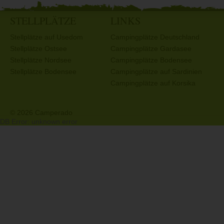
STELLPLÄTZE
LINKS
Stellplätze auf Usedom
Campingplätze Deutschland
Stellplätze Ostsee
Campingplätze Gardasee
Stellplätze Nordsee
Campingplätze Bodensee
Stellplätze Bodensee
Campingplätze auf Sardinien
Campingplätze auf Korsika
© 2026 Camperado
DB Error: unknown error