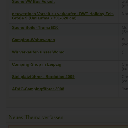
Suche VW Bus Vorzelt
wal
(mö
neuwertiges Vorzelt zu verkaufen: DWT Holiday Zelt,
No
Größe 9 (Umlaufmaß 791-820 cm)
Suche Boiler Truma B10
Mel
(Sc
Camping-Wohnwagen
Sul
(w
Wir verkaufen unser Womo
()
Camping-Shop in Leipzig
Chr
(ca
Stellplatzführer - Bordatlas 2009
Chr
(ca
ADAC-Campingführer 2008
Jan
Neues Thema verfassen