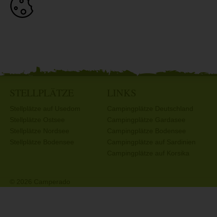
STELLPLÄTZE
LINKS
Stellplätze auf Usedom
Campingplätze Deutschland
Stellplätze Ostsee
Campingplätze Gardasee
Stellplätze Nordsee
Campingplätze Bodensee
Stellplätze Bodensee
Campingplätze auf Sardinien
Campingplätze auf Korsika
© 2026 Camperado