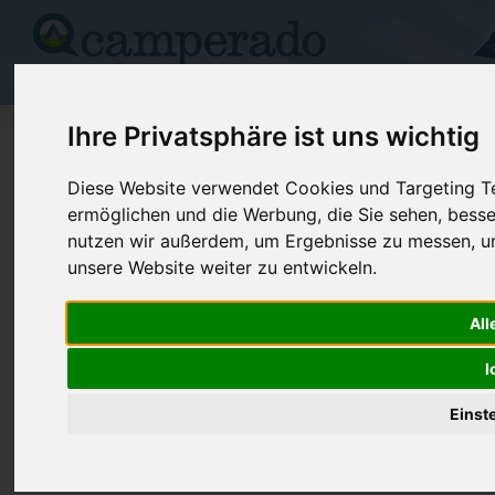
Campingplätze
Stellplätze
Kartensuche
Vermietung
Fo
Ihre Privatsphäre ist uns wichtig
Neuer Server für Camperado
04.November 2019
Diese Website verwendet Cookies und Targeting Tec
ermöglichen und die Werbung, die Sie sehen, besse
Ziemlich genau 6 Jahre haben die Festplatten unseres letzten Ser
nutzen wir außerdem, um Ergebnisse zu messen, 
es dann soweit. Seit einigen Stunden laufen wir auf einem neuen 
unsere Website weiter zu entwickeln.
mit weniger anfälligen Festplatten, dazu auch noch aufgerüstet m
All
I
Einst