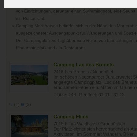
atemberaubenden Blick auf die Berner Alpen. Der Campingplat
von Einrichtungen, darunter einen Swimmingpool, eine Sauna, 
ein Restaurant.
Camping Morteratsch befindet sich in der Nähe des Morteratsc
ausgezeichneter Ausgangspunkt für Wanderungen und Spazie
Der Campingplatz verfügt über eine Reihe von Einrichtungen, 
Kinderspielplatz und ein Restaurant.
Camping Lac des Brenets
2416-Les Brenets / Neuchâtel
Im schönen Neuenburger Jura erwartet Si
angelegte Campingplatz „Lac des Brenets"
erholsamen Ferien ein. Mitten im Grünen er
Plätze: 149
Geöffnet: 01.01 - 31.12
(1)
(3)
Camping Flims
7018-Flims Waldhaus / Graubünden
Der Platz eignet sich hervorragend als Au
Aktivitäten. Im Sommer: Wandern, Biken, 