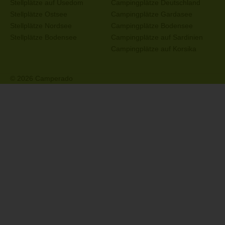
Stellplätze auf Usedom
Campingplätze Deutschland
Stellplätze Ostsee
Campingplätze Gardasee
Stellplätze Nordsee
Campingplätze Bodensee
Stellplätze Bodensee
Campingplätze auf Sardinien
Campingplätze auf Korsika
© 2026 Camperado