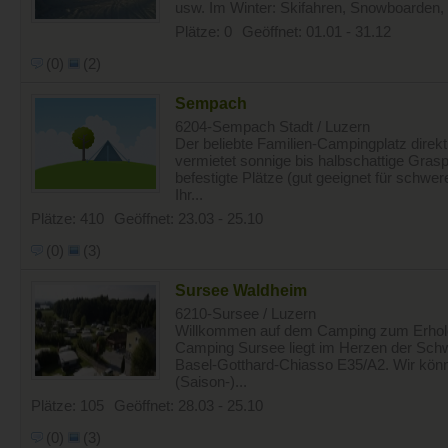
usw. Im Winter: Skifahren, Snowboarden, 
Plätze: 0
Geöffnet: 01.01 - 31.12
(0)
(2)
Sempach
6204-Sempach Stadt / Luzern
Der beliebte Familien-Campingplatz dir
vermietet sonnige bis halbschattige Gras
befestigte Plätze (gut geeignet für schwe
Ihr...
Plätze: 410
Geöffnet: 23.03 - 25.10
(0)
(3)
Sursee Waldheim
6210-Sursee / Luzern
Willkommen auf dem Camping zum Erhole
Camping Sursee liegt im Herzen der Sch
Basel-Gotthard-Chiasso E35/A2. Wir könn
(Saison-)...
Plätze: 105
Geöffnet: 28.03 - 25.10
(0)
(3)