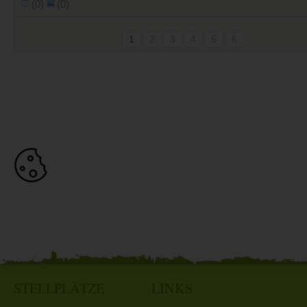
(0)
(0)
1
2
3
4
5
6
STELLPLÄTZE
LINKS