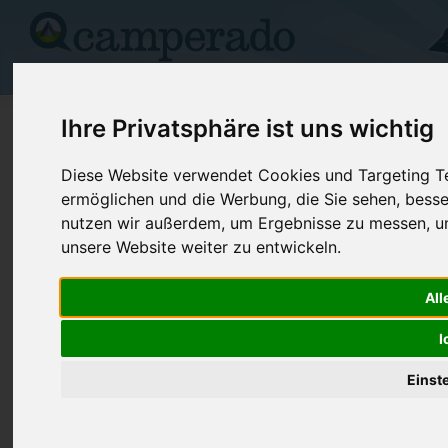
Campingplätze
Stellplätze
Kartensuche
Vermietung
Fo
>
USA
>
Oregon
>
Linn
>
Albany
Ihre Privatsphäre ist uns wichtig
Albany-Corvallis Koa
Diese Website verwendet Cookies und Targeting Tec
ermöglichen und die Werbung, die Sie sehen, besse
Albany - USA (Oregon)
nutzen wir außerdem, um Ergebnisse zu messen, 
unsere Website weiter zu entwickeln.
Kontaktdaten:
Albany-Corvallis Koa
All
Telefon:
+1 (800)56
33775 Oakville Rd S
I
Internet:
https://koa
97321 Albany
(2 Aufrufe)
USA /
Oregon
Einst
Preise
Umgebung
Bilder (0)
Kommenta
Überblick