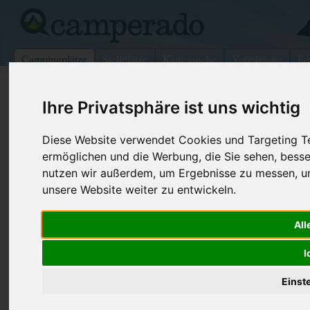
Campingplätze
Stellplätze
Kartensuche
Vermietung
Fo
>
USA
>
Pennsylvania
>
McKean
>
Bradford
Ihre Privatsphäre ist uns wichtig
Allegheny/Twin Lakes
Diese Website verwendet Cookies und Targeting Tec
Bradford - USA (Pennsylvania)
ermöglichen und die Werbung, die Sie sehen, besse
nutzen wir außerdem, um Ergebnisse zu messen, 
Kontaktdaten:
unsere Website weiter zu entwickeln.
Allegheny/Twin Lakes
Telefon:
+1 (814)36
All
Bradford RNGR Dist Box 88 Star Rte 1
Internet:
https://www.
16701 Bradford
(5 Aufrufe)
I
USA /
Pennsylvania
Einst
Preise
Umgebung
Kontakt
Bilder (0)
Überblick