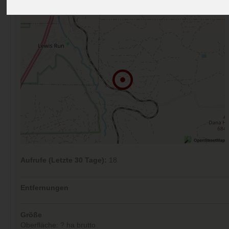
Kommentare (0)
Aufrufe (Letzte 30 Tage):
18
Entfernungen
Größe
Oberfläche: ? ha brutto