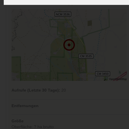
Kommentare (0)
Aufrufe (Letzte 30 Tage):
20
Entfernungen
Größe
Oberfläche: ? ha brutto