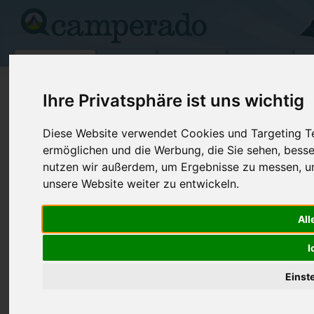
Campingplätze
Stellplätze
Kartensuche
Vermietung
Fo
>
USA
>
Washington
>
San Juan
>
Farmington
Ihre Privatsphäre ist uns wichtig
Als Trailer Sales, Inc
Diese Website verwendet Cookies und Targeting Tec
Farmington - USA (New Mexico)
ermöglichen und die Werbung, die Sie sehen, besse
nutzen wir außerdem, um Ergebnisse zu messen, 
unsere Website weiter zu entwickeln.
Kontaktdaten:
Als Trailer Sales, Inc
Telefon:
+1 (800)53
All
301 S Miller
Internet:
http://alstra
87401 Farmington
I
(2 Aufrufe)
USA /
New Mexico
Einst
Preise
Umgebung
Kontakt
Bilder (0)
Überblick