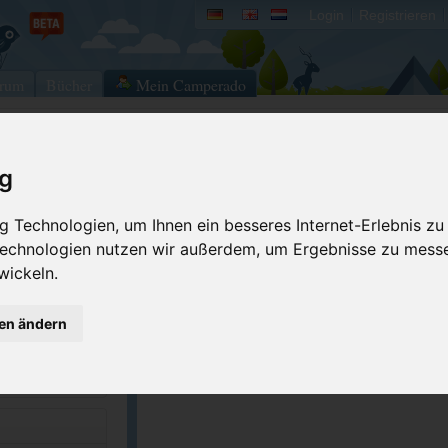
Login
Registrieren
rum
Bücher
Mein Camperado
round
Ich will...
ig
Druckansicht
Fehler melden
 Technologien, um Ihnen ein besseres Internet-Erlebnis zu
 Technologien nutzen wir außerdem, um Ergebnisse zu mess
Kontakt aufnehmen
Bewerten
wickeln.
Reservierungsanfrage
Eigene Bilder einst
5-1200
Merken
GPS-Koordinaten
gen ändern
lvalleyrvpark.com
ACSI Campingführer Europa 2024
inkl. ACSI CampingCard Ermässigungskart