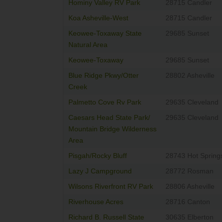
Hominy Valley RV Park
28715 Candler
Koa Asheville-West
28715 Candler
Keowee-Toxaway State
29685 Sunset
Natural Area
Keowee-Toxaway
29685 Sunset
Blue Ridge Pkwy/Otter
28802 Asheville
Creek
Palmetto Cove Rv Park
29635 Cleveland
Caesars Head State Park/
29635 Cleveland
Mountain Bridge Wilderness
Area
Pisgah/Rocky Bluff
28743 Hot Spring
Lazy J Campground
28772 Rosman
Wilsons Riverfront RV Park
28806 Asheville
Riverhouse Acres
28716 Canton
Richard B. Russell State
30635 Elberton