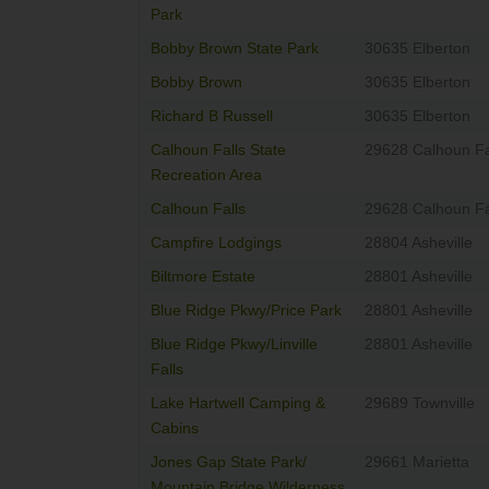
Park
Bobby Brown State Park
30635 Elberton
Bobby Brown
30635 Elberton
Richard B Russell
30635 Elberton
Calhoun Falls State
29628 Calhoun Fa
Recreation Area
Calhoun Falls
29628 Calhoun Fa
Campfire Lodgings
28804 Asheville
Biltmore Estate
28801 Asheville
Blue Ridge Pkwy/Price Park
28801 Asheville
Blue Ridge Pkwy/Linville
28801 Asheville
Falls
Lake Hartwell Camping &
29689 Townville
Cabins
Jones Gap State Park/
29661 Marietta
Mountain Bridge Wilderness