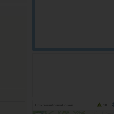
26,95
EURO
Umkreisinformationen
10