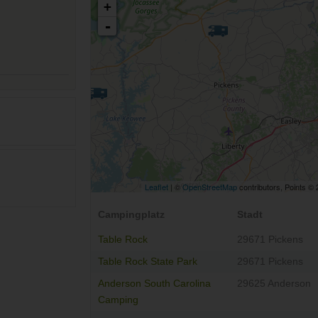
+
-
Leaflet
| ©
OpenStreetMap
contributors, Points ©
Campingplatz
Stadt
Table Rock
29671 Pickens
Table Rock State Park
29671 Pickens
Anderson South Carolina
29625 Anderson
Camping