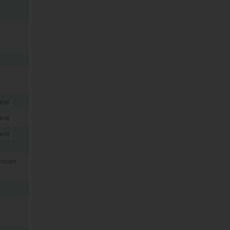
est
est
est
ntain