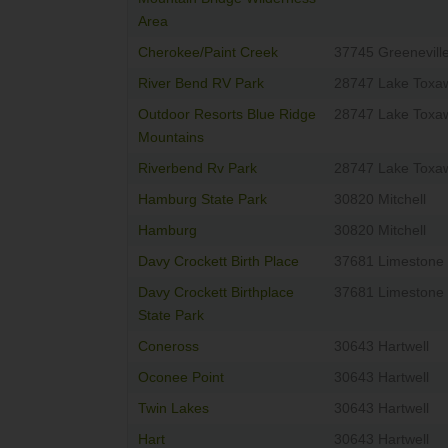
Area
Cherokee/Paint Creek
37745 Greenevill
River Bend RV Park
28747 Lake Toxa
Outdoor Resorts Blue Ridge
28747 Lake Toxa
Mountains
Riverbend Rv Park
28747 Lake Toxa
Hamburg State Park
30820 Mitchell
Hamburg
30820 Mitchell
Davy Crockett Birth Place
37681 Limestone
Davy Crockett Birthplace
37681 Limestone
State Park
Coneross
30643 Hartwell
Oconee Point
30643 Hartwell
Twin Lakes
30643 Hartwell
Hart
30643 Hartwell