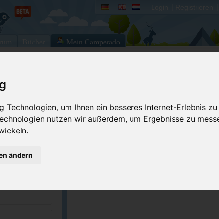
Login
Registrieren
rum
Bücher
Mein Camperado
ig
Ich will...
 Technologien, um Ihnen ein besseres Internet-Erlebnis zu
Druckansicht
Fehler melden
 Technologien nutzen wir außerdem, um Ergebnisse zu mess
Merken
Bewerten
wickeln.
Eigene Bilder einst
2-6261
GPS-Koordinaten
gen ändern
recreation.gov/...
ACSI Campingführer Europa 2024
inkl. ACSI CampingCard Ermässigungskart