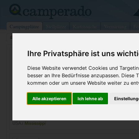
Campingplätze
Stellplätze
Kartensuche
Vermietung
Fo
>
USA
>
Mississippi
>
Tate
>
Coldwater
Ihre Privatsphäre ist uns wicht
Arkabutla Lake/Dub Patton Area
Coldwater - USA (Mississippi)
Diese Website verwendet Cookies und Targeting
besser an Ihre Bedürfnisse anzupassen. Diese
Kontaktdaten:
kommen oder um unsere Website weiter zu ent
Arkabutla Lake/Dub Patton Area
Telefon:
+1 (662)56
Alle akzeptieren
Ich lehne ab
Einstellun
Coe, Arkabutla Field Office, 3905
Internet:
https://www.
Arkabutla Dam Rd
(2 Aufrufe)
38618 Coldwater
USA /
Mississippi