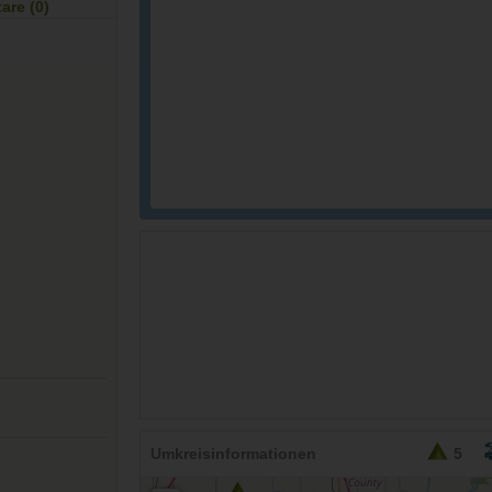
re (0)
26,95
EURO
Umkreisinformationen
5