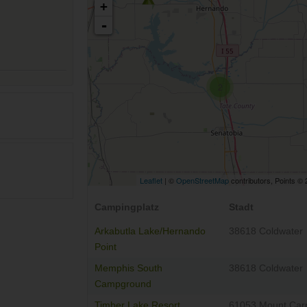
+
-
2
Leaflet
| ©
OpenStreetMap
contributors, Points ©
Campingplatz
Stadt
Arkabutla Lake/Hernando
38618 Coldwater
Point
Memphis South
38618 Coldwater
Campground
Timber Lake Resort
61053 Mount Carr