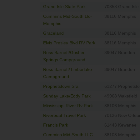
Grand Isle State Park
70358 Grand Isle
Cummins Mid-South Llc-
38116 Memphis
Memphis
Graceland
38116 Memphis
Elvis Presley Blvd RV Park
38116 Memphis
Ross Barnett/Goshen
39047 Brandon
Springs Campground
Ross Barnett/Timberlake
39047 Brandon
Campground
Prophetstown Sra
61277 Prophetst
Sunday Lake/Eddy Park
49968 Wakefield
Mississippi River Rv Park
38106 Memphis
Riverboat Travel Park
70126 New Orlea
Francis Park
61443 Kewanee
Cummins Mid-South LLC
38103 Memphis