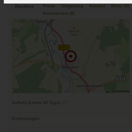
Preise
Umgebung
Kontakt
Bilder (0)
Überblick
Kommentare (0)
Aufrufe (Letzte 30 Tage):
27
Entfernungen