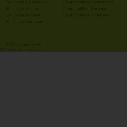
Stellplätze auf Usedom
Campingplätze Deutschland
Stellplätze Ostsee
Campingplätze Gardasee
Stellplätze Nordsee
Campingplätze Bodensee
Stellplätze Bodensee
© 2026 Camperado
DB Error: unknown error