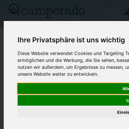
Campingplätze
Stellplätze
Kartensuche
Vermietung
Fo
>
Frankreich
>
Lothringen
>
Meurthe-et-Moselle
>
Magni
Ihre Privatsphäre ist uns wichtig
Au Pre Fleury
Diese Website verwendet Cookies und Targeting Tec
ermöglichen und die Werbung, die Sie sehen, besse
Magnières - Frankreich (Neu-Aquitanien)
nutzen wir außerdem, um Ergebnisse zu messen, 
unsere Website weiter zu entwickeln.
Kontaktdaten:
Au Pre Fleury
Telefon:
+33 (0) 3 8
All
18 rue de la barre A 100 m du CD 22 et
Fax:
+33 (0) 3 8
I
à 500 m du CD 914
54129 Magnières
Internet:
https://www
Einst
Frankreich /
Neu-Aquitanien
(4 Aufrufe)