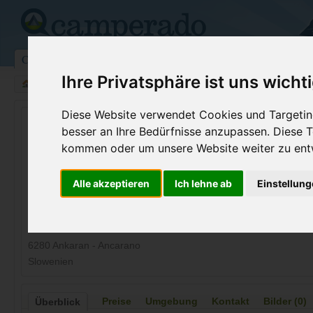
Campingplätze
Stellplätze
Kartensuche
Vermietung
Fo
Ihre Privatsphäre ist uns wicht
>
Slowenien
>
Ankaran - Ancarano
Diese Website verwendet Cookies und Targeting
Avtokamp Študent
besser an Ihre Bedürfnisse anzupassen. Diese
Ankaran - Ancarano - Slowenien
kommen oder um unsere Website weiter zu ent
Kontaktdaten:
Alle akzeptieren
Ich lehne ab
Einstellun
Avtokamp Študent
Jadranska cesta 88
6280 Ankaran - Ancarano
Slowenien
Preise
Umgebung
Kontakt
Bilder (0)
Überblick