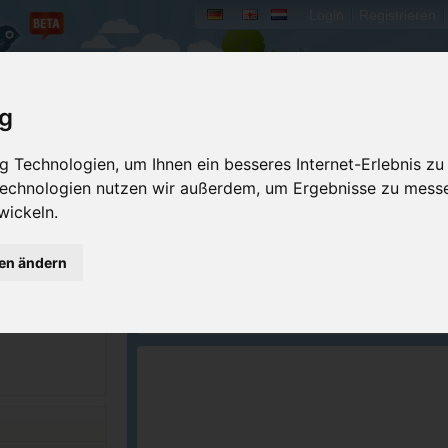
Login
Registrieren
rum
Bücher
Mein Camperado
ig
 Technologien, um Ihnen ein besseres Internet-Erlebnis zu
Ich will...
 Technologien nutzen wir außerdem, um Ergebnisse zu mess
wickeln.
Druckansicht
Fehler melden
Kontakt aufnehmen
Bewerten
gen ändern
Reservierungsanfrage
Eigene Bilder einst
Merken