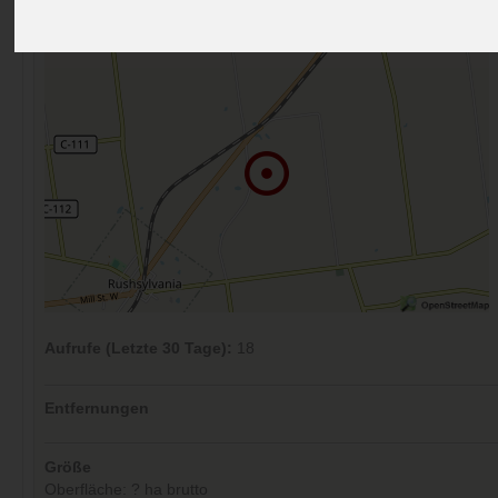
Kommentare (0)
Aufrufe (Letzte 30 Tage):
18
Entfernungen
Größe
Oberfläche: ? ha brutto