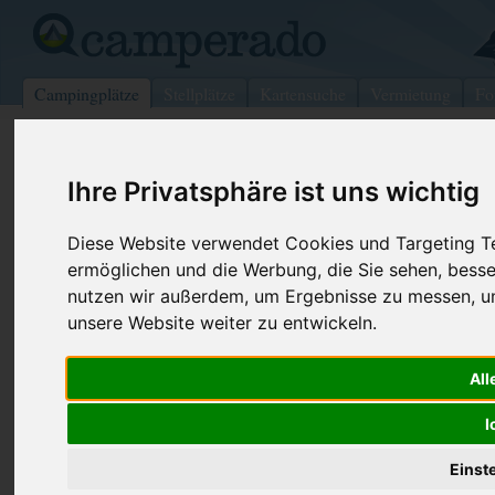
Campingplätze
Stellplätze
Kartensuche
Vermietung
Fo
>
USA
>
West Virginia
>
Logan
>
Rushsylvania
Ihre Privatsphäre ist uns wichtig
Back 40 LTD
Rushsylvania - USA (Ohio)
Diese Website verwendet Cookies und Targeting Tec
ermöglichen und die Werbung, die Sie sehen, besse
Kontaktdaten:
nutzen wir außerdem, um Ergebnisse zu messen, 
Back 40 LTD
unsere Website weiter zu entwickeln.
Telefon:
+1 (937)46
959 Cr-111E
Internet:
http://backf
All
43347 Rushsylvania
(1 Aufrufe)
USA /
Ohio
I
Einst
Preise
Umgebung
Kontakt
Bilder (0)
Überblick