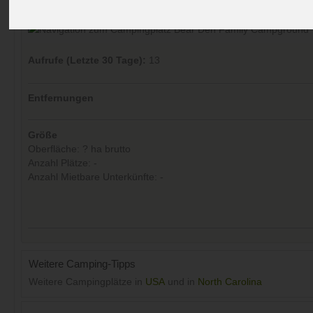
Kommentare (0)
Aufrufe (Letzte 30 Tage):
13
Entfernungen
Größe
Oberfläche: ? ha brutto
Anzahl Plätze: -
Anzahl Mietbare Unterkünfte: -
Weitere Camping-Tipps
Weitere Campingplätze in
USA
und in
North Carolina