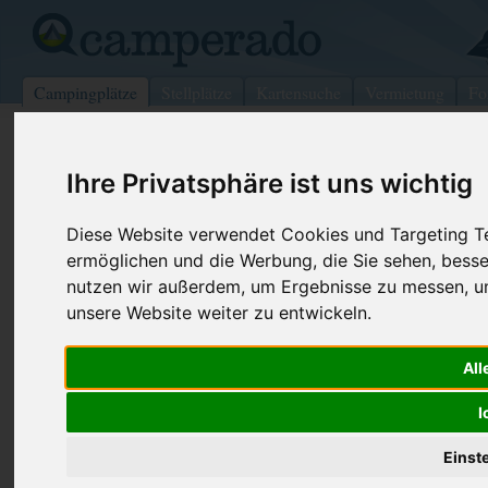
Campingplätze
Stellplätze
Kartensuche
Vermietung
Fo
>
USA
>
North Carolina
>
Mitchell
>
Spruce Pine
Ihre Privatsphäre ist uns wichtig
Bear Den Family Campground
Spruce Pine - USA (North Carolina)
Diese Website verwendet Cookies und Targeting Tec
ermöglichen und die Werbung, die Sie sehen, besse
Kontaktdaten:
nutzen wir außerdem, um Ergebnisse zu messen, 
Bear Den Family Campground
unsere Website weiter zu entwickeln.
Telefon:
+1 (828)76
600 Bear Den MTN Rd
All
Internet:
https://spac
28777 Spruce Pine
(5 Aufrufe)
USA /
North Carolina
I
Einst
Preise
Umgebung
Kontakt
Bilder (0)
Überblick