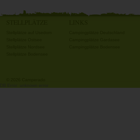
STELLPLÄTZE
LINKS
Stellplätze auf Usedom
Campingplätze Deutschland
Stellplätze Ostsee
Campingplätze Gardasee
Stellplätze Nordsee
Campingplätze Bodensee
Stellplätze Bodensee
© 2026 Camperado
DB Error: unknown error