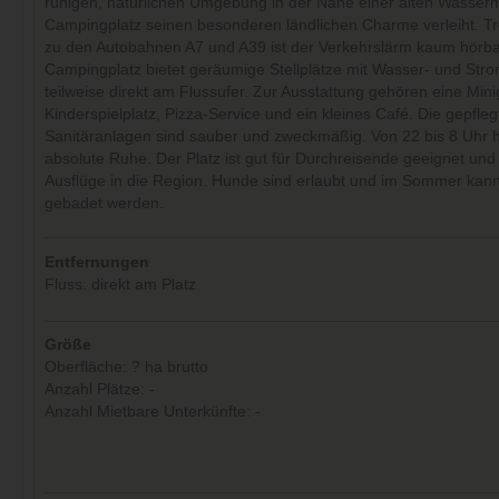
ruhigen, natürlichen Umgebung in der Nähe einer alten Wasser
Campingplatz seinen besonderen ländlichen Charme verleiht. T
zu den Autobahnen A7 und A39 ist der Verkehrslärm kaum hörba
Campingplatz bietet geräumige Stellplätze mit Wasser- und Str
teilweise direkt am Flussufer. Zur Ausstattung gehören eine Mini
Kinderspielplatz, Pizza-Service und ein kleines Café. Die gepfle
Sanitäranlagen sind sauber und zweckmäßig. Von 22 bis 8 Uhr h
absolute Ruhe. Der Platz ist gut für Durchreisende geeignet und l
Ausflüge in die Region. Hunde sind erlaubt und im Sommer kann
gebadet werden.
Entfernungen
Fluss: direkt am Platz
Größe
Oberfläche: ? ha brutto
Anzahl Plätze: -
Anzahl Mietbare Unterkünfte: -