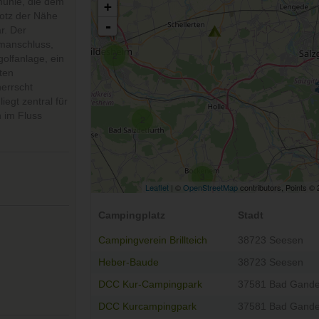
mühle, die dem
+
rotz der Nähe
-
r. Der
omanschluss,
2
golfanlage, ein
gten
errscht
iegt zentral für
 im Fluss
2
3
Leaflet
| ©
OpenStreetMap
contributors, Points ©
Campingplatz
Stadt
Campingverein Brillteich
38723 Seesen
Heber-Baude
38723 Seesen
DCC Kur-Campingpark
37581 Bad Gande
DCC Kurcampingpark
37581 Bad Gande