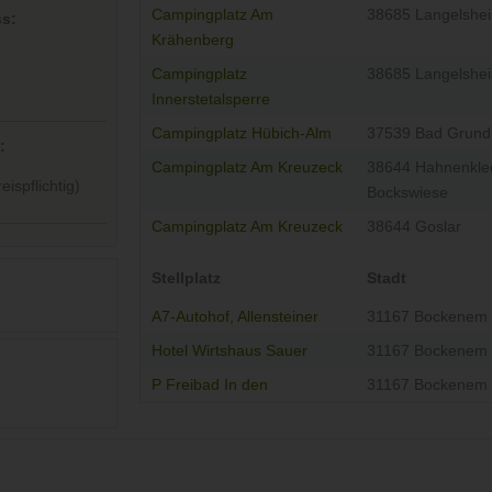
Campingplatz Am
38685 Langelshe
ss:
Krähenberg
Campingplatz
38685 Langelshe
Innerstetalsperre
Campingplatz Hübich-Alm
37539 Bad Grund
:
Campingplatz Am Kreuzeck
38644 Hahnenkle
ispflichtig)
Bockswiese
Campingplatz Am Kreuzeck
38644 Goslar
Stellplatz
Stadt
A7-Autohof, Allensteiner
31167 Bockenem
Hotel Wirtshaus Sauer
31167 Bockenem
P Freibad In den
31167 Bockenem