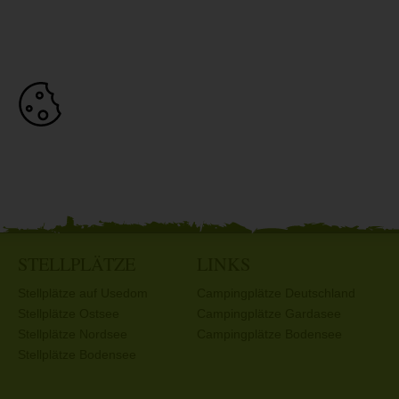
STELLPLÄTZE
LINKS
Stellplätze auf Usedom
Campingplätze Deutschland
Stellplätze Ostsee
Campingplätze Gardasee
Stellplätze Nordsee
Campingplätze Bodensee
Stellplätze Bodensee