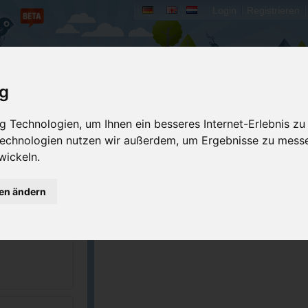
Login
Registrieren
rum
Bücher
Mein Camperado
ig
Ich will...
 Technologien, um Ihnen ein besseres Internet-Erlebnis zu
 Technologien nutzen wir außerdem, um Ergebnisse zu mess
Druckansicht
Fehler melden
wickeln.
Kontakt aufnehmen
Bewerten
gen ändern
Reservierungsanfrage
Eigene Bilder einst
439
Merken
GPS-Koordinaten
ingplatz-