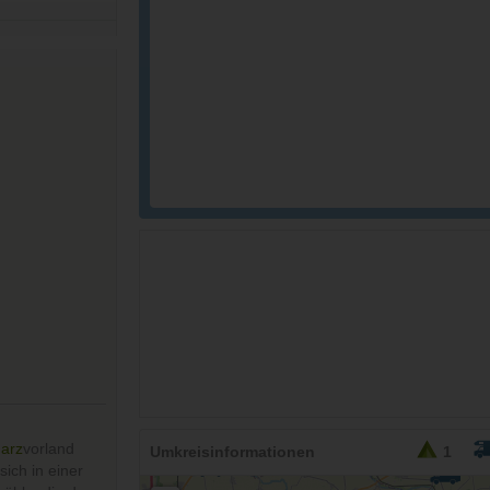
arz
vorland
Umkreisinformationen
1
ich in einer