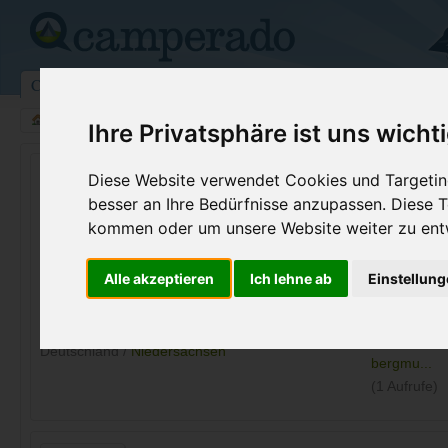
Campingplätze
Stellplätze
Kartensuche
Vermietung
Fo
>
Deutschland
>
Niedersachsen
>
Holle
Ihre Privatsphäre ist uns wicht
Bergmühle Camping
Diese Website verwendet Cookies und Targeting
besser an Ihre Bedürfnisse anzupassen. Diese
Holle - Deutschland (Niedersachsen)
kommen oder um unsere Website weiter zu ent
Kontaktdaten:
Alle akzeptieren
Ich lehne ab
Einstellun
Bergmühle Camping
Bergmühle 1
Telefon:
+49 5062 1
31188
Holle
Internet:
https://camp
Deutschland /
Niedersachsen
bergmu...
(1 Aufrufe)