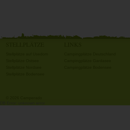
STELLPLÄTZE
LINKS
Stellplätze auf Usedom
Campingplätze Deutschland
Stellplätze Ostsee
Campingplätze Gardasee
Stellplätze Nordsee
Campingplätze Bodensee
Stellplätze Bodensee
© 2026 Camperado
DB Error: unknown error