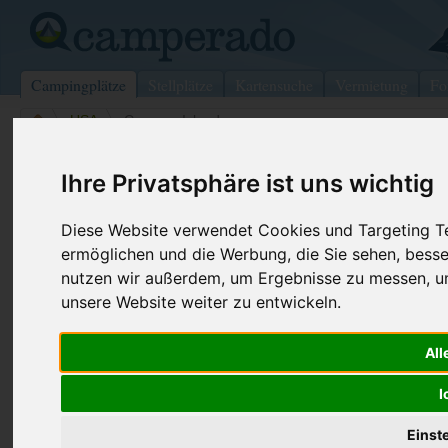
Campingplätze
Stellplätze
Kartensuche
Vermietung
Fo
>
USA
>
Camano Island
Camano Island
Ihre Privatsphäre ist uns wichtig
Camano Island - USA
Diese Website verwendet Cookies und Targeting Tec
ermöglichen und die Werbung, die Sie sehen, besse
Kontaktdaten:
Telefon:
+1 (360)38
nutzen wir außerdem, um Ergebnisse zu messen, 
Camano Island
unsere Website weiter zu entwickeln.
Internet:
https://park
p...
2269 S Lowell Point Rd
(3 Aufrufe)
98292 Camano Island
All
USA
I
Preise
Umgebung
Kontakt
Bilder (0)
Überblick
Einst