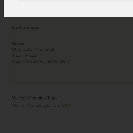
Kommentare (0)
Aufrufe (Letzte 30 Tage):
30
Entfernungen
Größe
Oberfläche: ? ha brutto
Anzahl Plätze: -
Anzahl Mietbare Unterkünfte: -
Weitere Camping-Tipps
Weitere Campingplätze in
USA