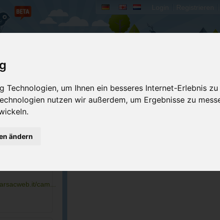
Login
Registrieren
rum
Bücher
Mein Camperado
ig
o Arvo
Ich will...
 Technologien, um Ihnen ein besseres Internet-Erlebnis zu
 Technologien nutzen wir außerdem, um Ergebnisse zu mess
Druckansicht
Fehler melden
wickeln.
Kontakt aufnehmen
Bewerten
gen ändern
Reservierungsanfrage
Eigene Bilder einst
7060
Merken
GPS-Koordinaten
37060
arsacweb.it/cam...