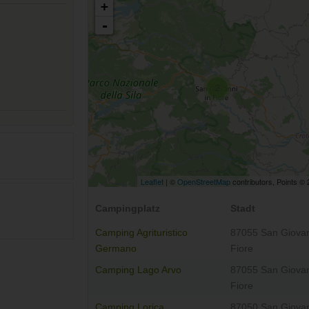
+
-
2
Leaflet
| ©
OpenStreetMap
contributors, Points ©
Campingplatz
Stadt
Camping Agrituristico
87055 San Giovan
Germano
Fiore
Camping Lago Arvo
87055 San Giovan
Fiore
Camping Lorica
87050 San Giovan