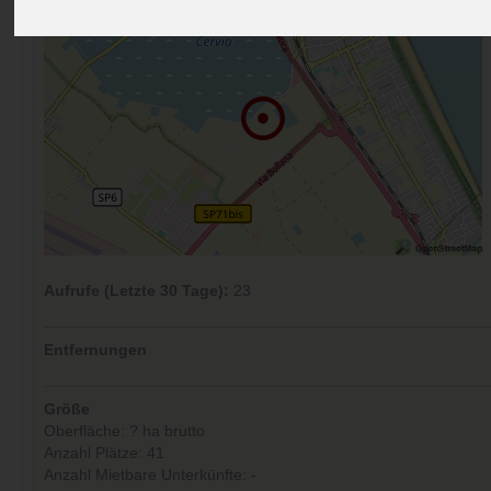
Aufrufe (Letzte 30 Tage):
23
Entfernungen
Größe
Oberfläche: ? ha brutto
Anzahl Plätze: 41
Anzahl Mietbare Unterkünfte: -