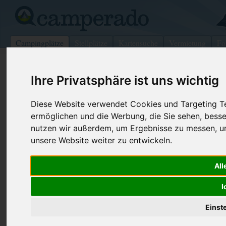
Campingplätze
Stellplätze
Kartensuche
Vermietung
Fo
>
Italien
>
Emilia-Romagna
>
Ravenna
>
Cervia
Ihre Privatsphäre ist uns wichtig
Campeggio Pinarella
Diese Website verwendet Cookies und Targeting Tec
Cervia - Italien (Emilia-Romagna)
ermöglichen und die Werbung, die Sie sehen, besse
nutzen wir außerdem, um Ergebnisse zu messen, 
Kontaktdaten:
unsere Website weiter zu entwickeln.
Campeggio Pinarella
V.le Abruzzi, 52
Telefon:
+39 0544 9
All
48015
Cervia
Italien /
Emilia-Romagna
I
Preise
Umgebung
Bilder (0)
Kommenta
Einst
Überblick