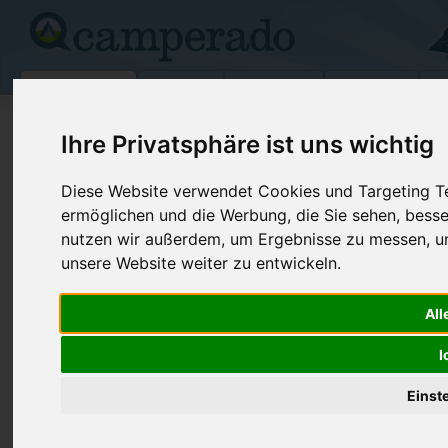
Campingplätze
Stellplätze
Kartensuche
Vermietung
Fo
>
Italien
>
Apulien
>
Lecce
>
Otranto
Ihre Privatsphäre ist uns wichtig
Campeggio Smile
Diese Website verwendet Cookies und Targeting Tec
Otranto - Italien (Apulien)
ermöglichen und die Werbung, die Sie sehen, besse
nutzen wir außerdem, um Ergebnisse zu messen, 
Kontaktdaten:
unsere Website weiter zu entwickeln.
Campeggio Smile
S.S. 611 Lit. Otranto - Laghi Alimini
Fax:
+39 0836 8
All
73028 Otranto
Internet:
http://www
Italien /
Apulien
I
(177 Aufrufe
Einst
Preise
Umgebung
Kontakt
Bilder (0)
Überblick