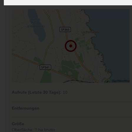
Kommentare (0)
Aufrufe (Letzte 30 Tage):
10
Entfernungen
Größe
Oberfläche: ? ha brutto