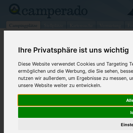
Campingplätze
Stellplätze
Kartensuche
Vermietung
Fo
>
Italien
>
Tolle
Ihre Privatsphäre ist uns wichtig
Camping Barricata Beach
Tolle - Italien (Venetien)
Diese Website verwendet Cookies und Targeting Tec
ermöglichen und die Werbung, die Sie sehen, besse
Kontaktdaten:
nutzen wir außerdem, um Ergebnisse zu messen, 
Camping Barricata Beach
unsere Website weiter zu entwickeln.
Strada del Mare, 74
Telefon:
+39 0426 3
45010 Tolle
All
Fax:
+39 0426 3
Italien /
Venetien
Internet:
http://www.
I
(253 Aufrufe
Einst