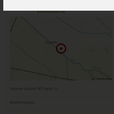
Preise
Umgebung
Kontakt
Bilder (0)
Überblick
Kommentare (0)
Aufrufe (Letzte 30 Tage):
31
Entfernungen