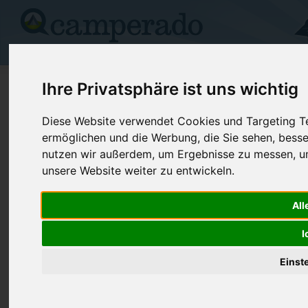
Campingplätze
Stellplätze
Kartensuche
Vermietung
Fo
>
Serbien
>
Bela Crkva
Ihre Privatsphäre ist uns wichtig
Camping Bela Crkva
Diese Website verwendet Cookies und Targeting Tec
ermöglichen und die Werbung, die Sie sehen, besse
Bela Crkva - Serbien
nutzen wir außerdem, um Ergebnisse zu messen, 
unsere Website weiter zu entwickeln.
Kontaktdaten:
Camping Bela Crkva
All
Telefon:
+ 381 13 8
Vracevgajsko see
I
Internet:
http://www.
26340 Bela Crkva
oaza.com
Serbien
Einst
(10 Aufrufe)