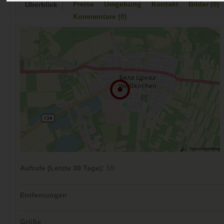
Preise
Umgebung
Kontakt
Bilder (0)
Überblick
Kommentare (0)
Aufrufe (Letzte 30 Tage):
59
Entfernungen
Größe