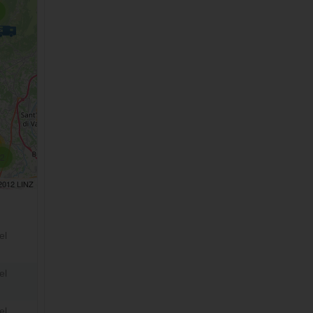
2
 2012 LINZ
el
el
el