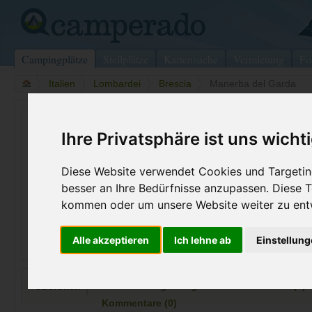
Campingplätze
Stellplätze
Kartensuche
Vermietung
Fo
>
Italien
>
Lombardei
>
Brescia
>
Manerba del Garda
Camping Belvedere
Ihre Privatsphäre ist uns wicht
Manerba del Garda - Italien (Lombardei)
Diese Website verwendet Cookies und Targeting
Kontaktdaten:
besser an Ihre Bedürfnisse anzupassen. Diese
Camping Belvedere
kommen oder um unsere Website weiter zu ent
Via Cavalle, 5
Telefon:
+39036555
25080 Manerba del Garda
Fax:
+39 0365 5
Alle akzeptieren
Ich lehne ab
Einstellun
Italien /
Lombardei
Preise
Umgebung
Kontakt
Bilder (0)
Überblick
Kommentare (0)