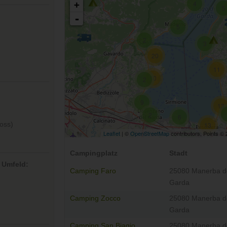
4
+
5
-
5
2
3
20
11
10
2
9
13
2
6
oss)
13
Leaflet
| ©
OpenStreetMap
contributors, Points ©
Campingplatz
Stadt
 Umfeld:
Camping Faro
25080 Manerba d
Garda
Camping Zocco
25080 Manerba d
Garda
Camping San Biagio
25080 Manerba d