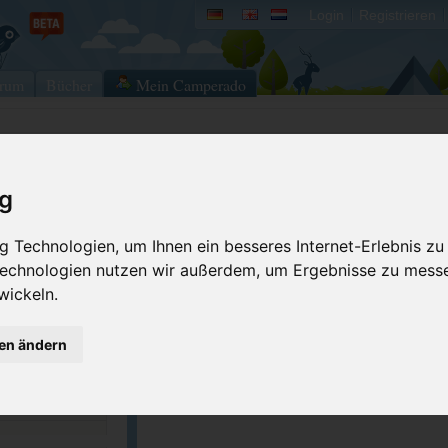
Login
Registrieren
rum
Bücher
Mein Camperado
Ich will...
ig
Druckansicht
Fehler melden
 Technologien, um Ihnen ein besseres Internet-Erlebnis zu
Kontakt aufnehmen
Bewerten
 Technologien nutzen wir außerdem, um Ergebnisse zu mess
Reservierungsanfrage
Eigene Bilder einst
wickeln.
1175
Merken
GPS-Koordinaten
52350
gen ändern
ACSI Campingführer Europa 2024
inkl. ACSI CampingCard Ermässigungskart