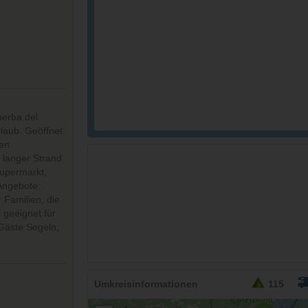
26,95
EURO
erba del
rlaub. Geöffnet
den
r langer Strand
Supermarkt,
Angebote:
 Familien, die
 geeignet für
Gäste Segeln,
Umkreisinformationen
115