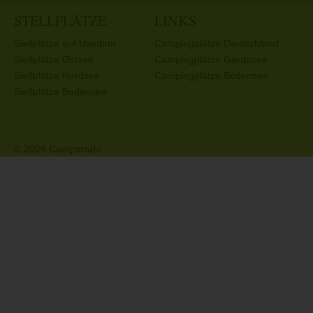
STELLPLÄTZE
LINKS
Stellplätze auf Usedom
Campingplätze Deutschland
Stellplätze Ostsee
Campingplätze Gardasee
Stellplätze Nordsee
Campingplätze Bodensee
Stellplätze Bodensee
© 2026 Camperado