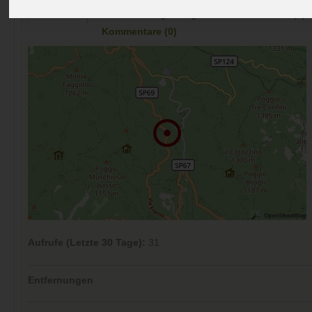
Preise
Umgebung
Kontakt
Bilder (0)
Überblick
Kommentare (0)
Aufrufe (Letzte 30 Tage):
31
Entfernungen