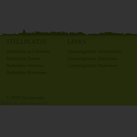
STELLPLÄTZE
LINKS
Stellplätze auf Usedom
Campingplätze Deutschland
Stellplätze Ostsee
Campingplätze Gardasee
Stellplätze Nordsee
Campingplätze Bodensee
Stellplätze Bodensee
© 2026 Camperado
DB Error: unknown error