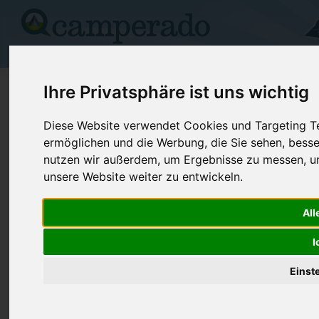
Campingplätze
Stellplätze
Kartensuche
Vermietung
Fo
>
Italien
>
Ligurien
>
Savona
>
Celle Ligure
Ihre Privatsphäre ist uns wichtig
Camping Columbus
Diese Website verwendet Cookies und Targeting Tec
ermöglichen und die Werbung, die Sie sehen, besse
Celle Ligure - Italien (Ligurien)
nutzen wir außerdem, um Ergebnisse zu messen, 
unsere Website weiter zu entwickeln.
Kontaktdaten:
Camping Columbus
All
Via Aurelia Ponente, 2
Telefon:
+39019990
17015 Celle Ligure
I
Fax:
+39 019 99
Italien /
Ligurien
Einst
Preise
Umgebung
Kontakt
Bilder (0)
Überblick
Kommentare (0)