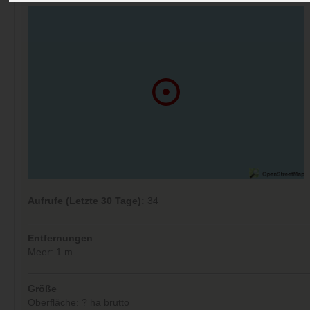
Aufrufe (Letzte 30 Tage):
34
Entfernungen
Meer: 1 m
Größe
Oberfläche: ? ha brutto