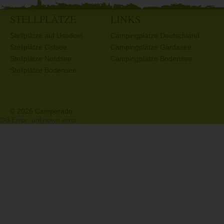
STELLPLÄTZE
LINKS
Stellplätze auf Usedom
Campingplätze Deutschland
Stellplätze Ostsee
Campingplätze Gardasee
Stellplätze Nordsee
Campingplätze Bodensee
Stellplätze Bodensee
© 2026 Camperado
DB Error: unknown error