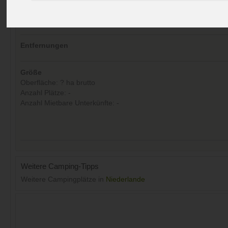
Kommentare (0)
Aufrufe (Letzte 30 Tage):
27
Entfernungen
Größe
Oberfläche: ? ha brutto
Anzahl Plätze: -
Anzahl Mietbare Unterkünfte: -
Weitere Camping-Tipps
Weitere Campingplätze in
Niederlande