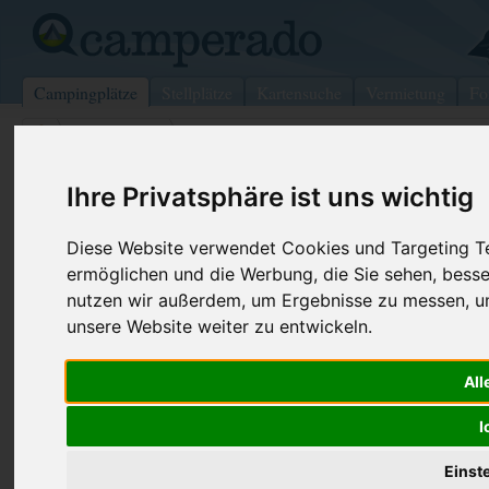
Campingplätze
Stellplätze
Kartensuche
Vermietung
Fo
>
Niederlande
>
Terschelling Hee
Camping Cupido
Ihre Privatsphäre ist uns wichtig
Terschelling Hee - Niederlande
Diese Website verwendet Cookies und Targeting Tec
ermöglichen und die Werbung, die Sie sehen, besse
Kontaktdaten:
Telefon:
0562 44221
nutzen wir außerdem, um Ergebnisse zu messen, 
Camping Cupido
unsere Website weiter zu entwickeln.
Fax:
0562 44221
Hee 8
8882 Terschelling Hee
Internet:
http://www.
All
Niederlande
(64 Aufrufe)
I
Preise
Umgebung
Kontakt
Bilder (0)
Überblick
Einst