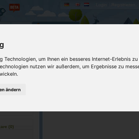
Login
Registrieren
rum
Bücher
Mein Camperado
ig
Ich will...
 Technologien, um Ihnen ein besseres Internet-Erlebnis zu
 Technologien nutzen wir außerdem, um Ergebnisse zu mess
Druckansicht
Fehler melden
wickeln.
Merken
Bewerten
Eigene Bilder einst
gen ändern
43656
GPS-Koordinaten
re (0)