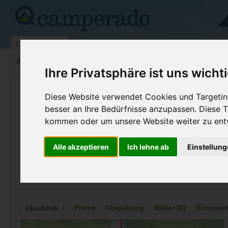
Campingplätze
Stellplätze
Kartensuche
Vermietung
Fo
>
Italien
>
Abruzzen
>
L'Aquila
>
Pescasseroli
Ihre Privatsphäre ist uns wicht
Camping Dell Orso
Diese Website verwendet Cookies und Targeting
Pescasseroli - Italien (Abruzzen)
besser an Ihre Bedürfnisse anzupassen. Diese
kommen oder um unsere Website weiter zu ent
Kontaktdaten:
Camping Dell Orso
Alle akzeptieren
Ich lehne ab
Einstellun
Loc.Colli dell Orso, s.s. 83 Km 44.800
Telefon:
+39 339 76
67032 Pescasseroli
Italien /
Abruzzen
Preise
Umgebung
Bilder (0)
Kommenta
Überblick