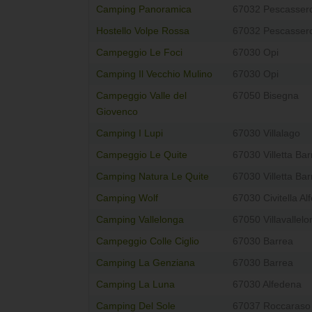
Camping Panoramica
67032 Pescassero
Hostello Volpe Rossa
67032 Pescassero
Campeggio Le Foci
67030 Opi
Camping Il Vecchio Mulino
67030 Opi
Campeggio Valle del
67050 Bisegna
Giovenco
Camping I Lupi
67030 Villalago
Campeggio Le Quite
67030 Villetta Bar
Camping Natura Le Quite
67030 Villetta Bar
Camping Wolf
67030 Civitella Al
Camping Vallelonga
67050 Villavallel
Campeggio Colle Ciglio
67030 Barrea
Camping La Genziana
67030 Barrea
Camping La Luna
67030 Alfedena
Camping Del Sole
67037 Roccaraso