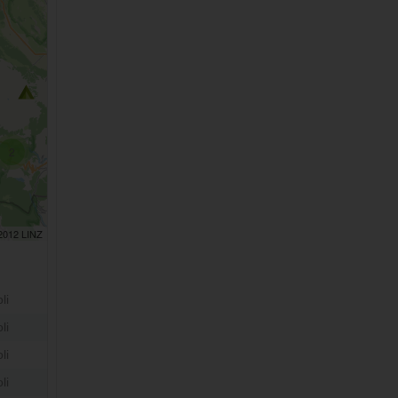
2
 2012 LINZ
li
li
li
li