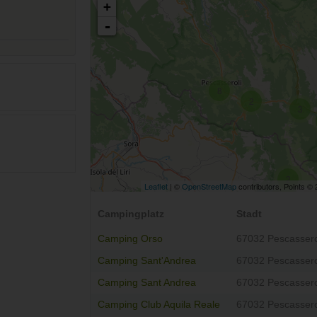
+
-
8
2
3
2
Leaflet
| ©
OpenStreetMap
contributors, Points ©
Campingplatz
Stadt
Camping Orso
67032 Pescassero
Camping Sant'Andrea
67032 Pescassero
Camping Sant Andrea
67032 Pescassero
Camping Club Aquila Reale
67032 Pescassero