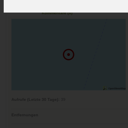
Preise
Umgebung
Kontakt
Bilder (0)
Überblick
Kommentare (0)
Aufrufe (Letzte 30 Tage):
39
Entfernungen