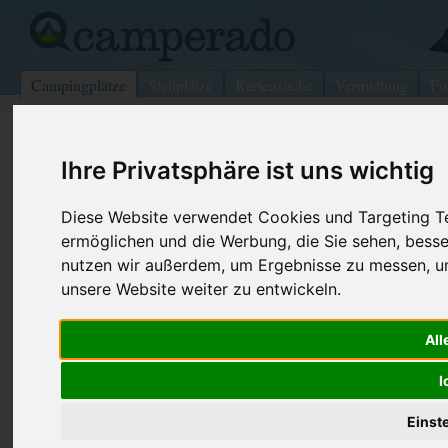
Campingplätze
Stellplätze
Kartensuche
Vermietung
Fo
>
Italien
>
Salto di Fondi
Ihre Privatsphäre ist uns wichtig
Camping Eden
Salto di Fondi - Italien (Latium)
Diese Website verwendet Cookies und Targeting Tec
ermöglichen und die Werbung, die Sie sehen, besse
Kontaktdaten:
nutzen wir außerdem, um Ergebnisse zu messen, 
Camping Eden
unsere Website weiter zu entwickeln.
Via Flacca km 2,200
Telefon:
+39 334 91
04020 Salto di Fondi
All
Fax:
+39 0771 5
Italien /
Latium
Internet:
http://www.i
I
(262 Aufrufe
Einst