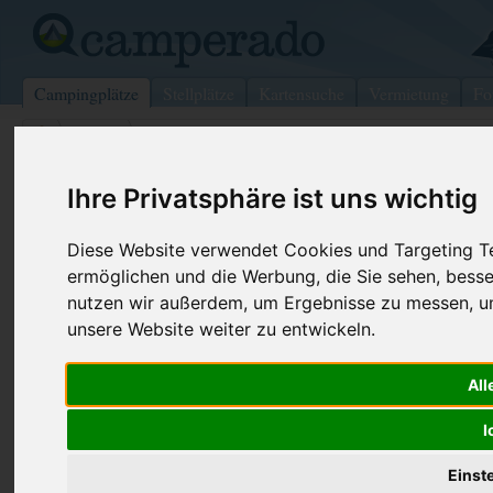
Campingplätze
Stellplätze
Kartensuche
Vermietung
Fo
>
Italien
>
Marina Di Grosseto
Camping Eden
Ihre Privatsphäre ist uns wichtig
Marina Di Grosseto - Italien (Toskana)
Diese Website verwendet Cookies und Targeting Tec
ermöglichen und die Werbung, die Sie sehen, besse
Kontaktdaten:
nutzen wir außerdem, um Ergebnisse zu messen, 
Camping Eden
unsere Website weiter zu entwickeln.
V.le Montecristo, 72
Fax:
+39 0564 3
58046 Marina Di Grosseto
Internet:
http://www
All
Italien /
Toskana
(831 Aufrufe
I
Einst
Preise
Umgebung
Kontakt
Bilder (0)
Überblick