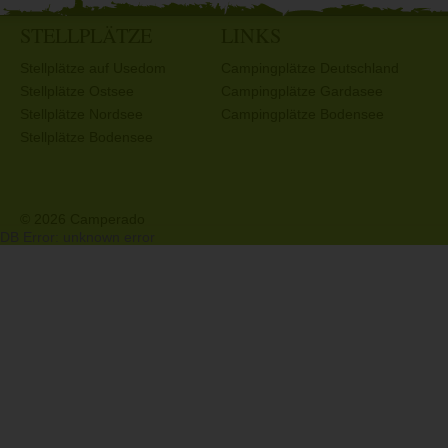
STELLPLÄTZE
LINKS
Stellplätze auf Usedom
Campingplätze Deutschland
Stellplätze Ostsee
Campingplätze Gardasee
Stellplätze Nordsee
Campingplätze Bodensee
Stellplätze Bodensee
© 2026 Camperado
DB Error: unknown error