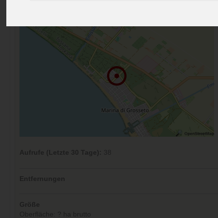
Kommentare (0)
Aufrufe (Letzte 30 Tage):
38
Entfernungen
Größe
Oberfläche: ? ha brutto