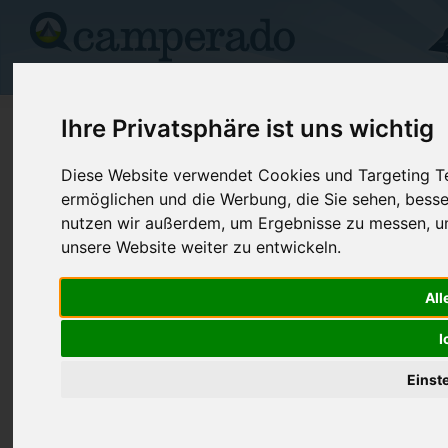
Campingplätze
Stellplätze
Kartensuche
Vermietung
Fo
>
Polen
>
Kujawsko-Pomorskie
>
Ciechocin
Ihre Privatsphäre ist uns wichtig
Camping Ekokrąg
Diese Website verwendet Cookies und Targeting Tec
ermöglichen und die Werbung, die Sie sehen, besse
Ciechocin - Polen (Kujawsko-Pomorskie)
nutzen wir außerdem, um Ergebnisse zu messen, 
unsere Website weiter zu entwickeln.
Kontaktdaten:
Camping Ekokrąg
All
Telefon:
+48 (0)56-
I
87408 Ciechocin
Polen /
Kujawsko-Pomorskie
Einst
Preise
Umgebung
Bilder (0)
Kommenta
Überblick