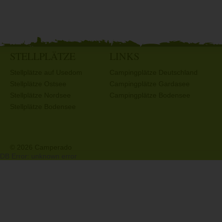
STELLPLÄTZE
LINKS
Stellplätze auf Usedom
Campingplätze Deutschland
Stellplätze Ostsee
Campingplätze Gardasee
Stellplätze Nordsee
Campingplätze Bodensee
Stellplätze Bodensee
© 2026 Camperado
DB Error: unknown error