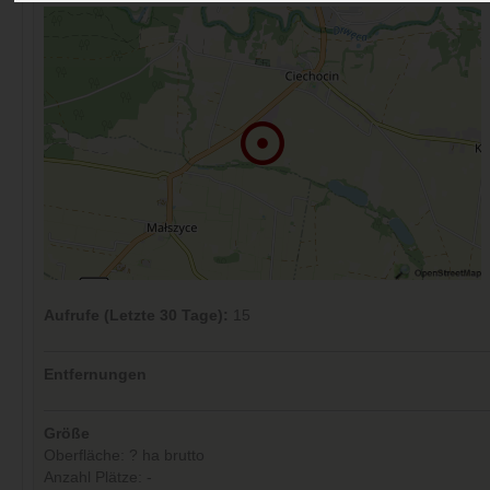
Aufrufe (Letzte 30 Tage):
15
Entfernungen
Größe
Oberfläche: ? ha brutto
Anzahl Plätze: -