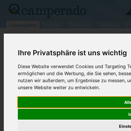
Campingplätze
Stellplätze
Kartensuche
Vermietung
Fo
>
Luxemburg
>
Holtz
Camping Hölzerstee
Ihre Privatsphäre ist uns wichtig
Holtz - Luxemburg
Diese Website verwendet Cookies und Targeting Tec
ermöglichen und die Werbung, die Sie sehen, besse
Kontaktdaten:
nutzen wir außerdem, um Ergebnisse zu messen, 
Camping Hölzerstee
unsere Website weiter zu entwickeln.
Rue De Bigonville 10
All
8825 Holtz
Luxemburg
I
Einst
Preise
Umgebung
Kontakt
Bilder (0)
Überblick