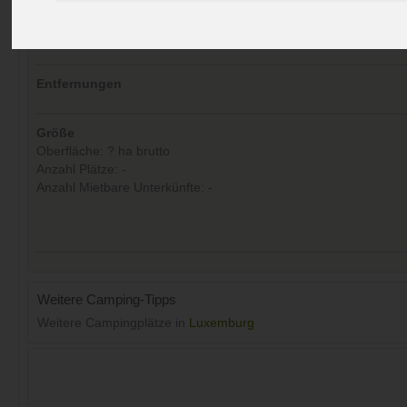
Kommentare (0)
Aufrufe (Letzte 30 Tage):
18
Entfernungen
Größe
Oberfläche: ? ha brutto
Anzahl Plätze: -
Anzahl Mietbare Unterkünfte: -
Weitere Camping-Tipps
Weitere Campingplätze in
Luxemburg