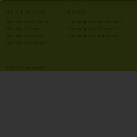
STELLPLÄTZE
LINKS
Stellplätze auf Usedom
Campingplätze Deutschland
Stellplätze Ostsee
Campingplätze Gardasee
Stellplätze Nordsee
Campingplätze Bodensee
Stellplätze Bodensee
© 2026 Camperado