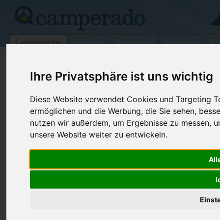
Campingplätze
Stellplätze
Kartensuche
Vermietung
Fo
>
Deutschland
>
Nordrhein-Westfalen
>
Arnsberg
>
Dort
Ihre Privatsphäre ist uns wichtig
Camping Hohensyburg
Diese Website verwendet Cookies und Targeting Tec
Dortmund - Deutschland (Nordrhein-Westfalen)
ermöglichen und die Werbung, die Sie sehen, besse
nutzen wir außerdem, um Ergebnisse zu messen, 
Kontaktdaten:
unsere Website weiter zu entwickeln.
Camping Hohensyburg
Anke Weitkamp
Telefon:
+49 231 77
All
Syburger Dorfstr. 69
Fax:
0231 77495
44265
Dortmund
I
Deutschland /
Nordrhein-Westfalen
Internet:
http://www.
hohensyb...
Einst
(503 Aufrufe