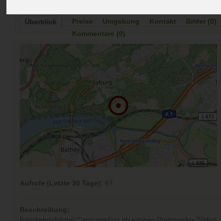
Preise
Umgebung
Kontakt
Bilder (0)
Überblick
Kommentare (0)
Aufrufe (Letzte 30 Tage):
67
Beschreibung:
Familiengeführter Campingplatz im ruhigen Dortmunder Süden, i