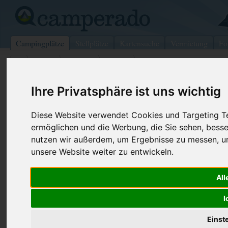
Campingplätze
Stellplätze
Kartensuche
Vermietung
Fo
>
Italien
>
Ligurien
>
Genua
>
Moneglia
Camping Il Rospo
Ihre Privatsphäre ist uns wichtig
Moneglia - Italien (Ligurien)
Diese Website verwendet Cookies und Targeting Tec
ermöglichen und die Werbung, die Sie sehen, besse
Kontaktdaten:
nutzen wir außerdem, um Ergebnisse zu messen, 
Camping Il Rospo
unsere Website weiter zu entwickeln.
Lungomare Alighieri, 39
Fax:
+39 0185 4
16030 Moneglia
Internet:
http://www.c
All
Italien /
Ligurien
(629 Aufrufe
I
Einst
Preise
Umgebung
Kontakt
Bilder (0)
Überblick