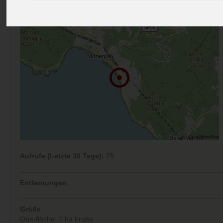
Kommentare (0)
Aufrufe (Letzte 30 Tage):
25
Entfernungen
Größe
Oberfläche: ? ha brutto