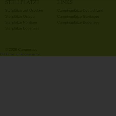
STELLPLÄTZE
LINKS
Stellplätze auf Usedom
Campingplätze Deutschland
Stellplätze Ostsee
Campingplätze Gardasee
Stellplätze Nordsee
Campingplätze Bodensee
Stellplätze Bodensee
© 2026 Camperado
DB Error: unknown error