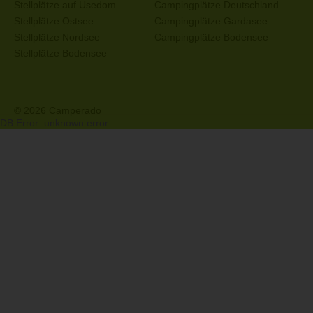
Stellplätze auf Usedom
Campingplätze Deutschland
Stellplätze Ostsee
Campingplätze Gardasee
Stellplätze Nordsee
Campingplätze Bodensee
Stellplätze Bodensee
© 2026 Camperado
DB Error: unknown error