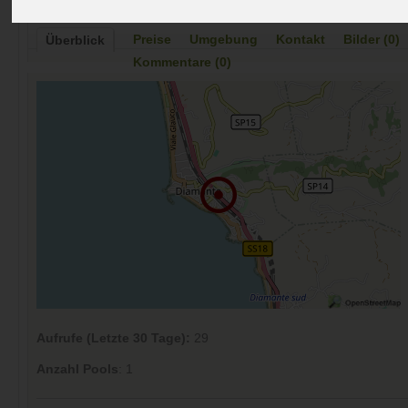
Preise
Umgebung
Kontakt
Bilder (0)
Überblick
Kommentare (0)
Aufrufe (Letzte 30 Tage):
29
Anzahl Pools
: 1