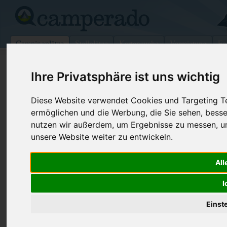
Campingplätze
Stellplätze
Kartensuche
Vermietung
Fo
>
Italien
>
Kalabrien
>
Cosenza
>
Diamante
Ihre Privatsphäre ist uns wichtig
Camping Internazionale
Diese Website verwendet Cookies und Targeting Tec
Diamante - Italien (Kalabrien)
ermöglichen und die Werbung, die Sie sehen, besse
nutzen wir außerdem, um Ergebnisse zu messen, 
Kontaktdaten:
unsere Website weiter zu entwickeln.
Camping Internazionale
Via Acchio
Telefon:
+39 368 77
All
87023 Diamante
3739678
Italien /
Kalabrien
I
Fax:
+39 0985 8
Internet:
http://www.
Einst
(2 Aufrufe)