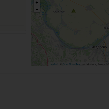
+
-
Leaflet
| ©
OpenStreetMap
contributors, Points ©