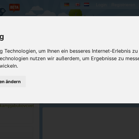
Login
Registrieren
rum
Bücher
Mein Camperado
ig
 Technologien, um Ihnen ein besseres Internet-Erlebnis zu
Ich will...
 Technologien nutzen wir außerdem, um Ergebnisse zu mess
wickeln.
Druckansicht
Fehler melden
Kontakt aufnehmen
Bewerten
gen ändern
Reservierungsanfrage
Eigene Bilder einst
 29 215
Merken
GPS-Koordinaten
.kampjabukovcvet...