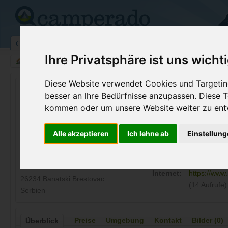
Campingplätze
Stellplätze
Kartensuche
Vermietung
Fo
Ihre Privatsphäre ist uns wicht
>
Serbien
>
Banatski Brestovac
Diese Website verwendet Cookies und Targeting
Camping Jabukov cvet
besser an Ihre Bedürfnisse anzupassen. Diese
Banatski Brestovac - Serbien
kommen oder um unsere Website weiter zu ent
Kontaktdaten:
Alle akzeptieren
Ich lehne ab
Einstellun
Camping Jabukov cvet
Telefon:
+ 381 64 14
Dunavska bb
Internet:
https://www
26234 Banatski Brestovac
(14 Aufrufe)
Serbien
Preise
Umgebung
Kontakt
Bilder (0)
Überblick