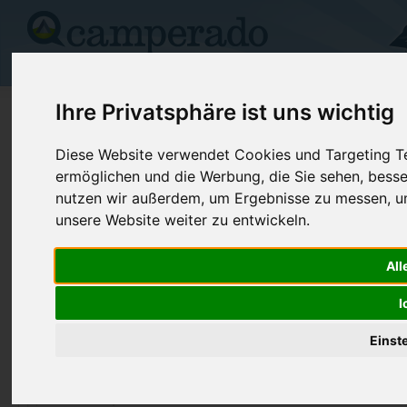
Campingplätze
Stellplätze
Kartensuche
Vermietung
Fo
Ihre Privatsphäre ist uns wichtig
>
Polen
>
Małopolskie
>
Maków Podhalański
Diese Website verwendet Cookies und Targeting Tec
Camping Jazy
ermöglichen und die Werbung, die Sie sehen, besse
Maków Podhalański - Polen (Małopolskie)
nutzen wir außerdem, um Ergebnisse zu messen, 
unsere Website weiter zu entwickeln.
Kontaktdaten:
Camping Jazy
All
Telefon:
+48 (0)33-
ul. Jazy 6
I
Internet:
http://www.j
34220 Maków Podhalański
(181 Aufrufe
Einst
Polen /
Małopolskie
Preise
Umgebung
Kontakt
Bilder (0)
Überblick