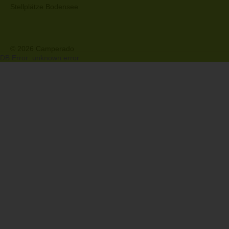
Stellplätze Bodensee
© 2026 Camperado
DB Error: unknown error