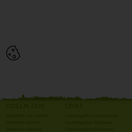
STELLPLÄTZE
LINKS
Stellplätze auf Usedom
Campingplätze Deutschland
Stellplätze Ostsee
Campingplätze Gardasee
Stellplätze Nordsee
Campingplätze Bodensee