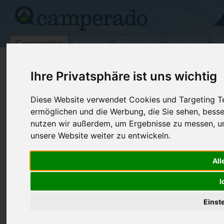
Campingplätze
Stellplätze
Kartensuche
Vermietung
Fo
>
Italien
>
Südtirol
>
Bozen
>
Malles Venosta
Ihre Privatsphäre ist uns wichtig
Camping Mals
Diese Website verwendet Cookies und Targeting Tec
Malles Venosta - Italien (Südtirol)
ermöglichen und die Werbung, die Sie sehen, besse
nutzen wir außerdem, um Ergebnisse zu messen, 
Kontaktdaten:
unsere Website weiter zu entwickeln.
Camping Mals
Via Stazione, 51
Telefon:
+39 0473 8
All
39024 Malles Venosta
Fax:
+39 0473 8
Italien /
Südtirol
I
Internet:
https://www
(169 Aufrufe
Einst