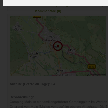
Preise
Umgebung
Kontakt
Bilder (0)
Überblick
Kommentare (0)
Aufrufe (Letzte 30 Tage):
64
Beschreibung:
Camping Mals ist ein familiengeführter Campingplatz im Westen 
Ortsrand von Mals (Malles Venosta) im oberen Vinschgau. Die 74