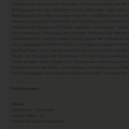
verteilen sich auf mehrere Terrassen mit Panoramablick auf die 
Ortlergruppe und das Städtchen Glurns. Die ruhige Lage bietet i
Bedingungen für aktive Urlauber: Wander- und Radtouren durch
abwechslungsreiche Landschaft des Vinschgaus sind beliebt, kul
Highlights wie Burgen und Klöster ergänzen das Angebot. Gäste 
der kostenlosen VinschgauCard mit freier Nutzung aller öffentlic
Verkehrsmittel in Südtirol sowie Ermäßigungen bei Seilbahnen 
Der nahegelegene Bahnhof (200 m) ermöglicht bequeme Anreis
Ausflugszielen. Zum Campingerlebnis gehören moderne Sanitär
WLAN, ein Spielplatz mit Tischtennis und Tischfußball sowie eine
Gäste erhalten freien Eintritt ins 5 Gehminuten entfernte sport+w
Freizeitzentrum mit Hallen- und Freibad, Tennisplätzen und Wel
Der Campingplatz ist besonders familienfreundlich und ideal für 
Entfernungen
Größe
Oberfläche: ? ha brutto
Anzahl Plätze: 74
Anzahl Mietbare Unterkünfte: -