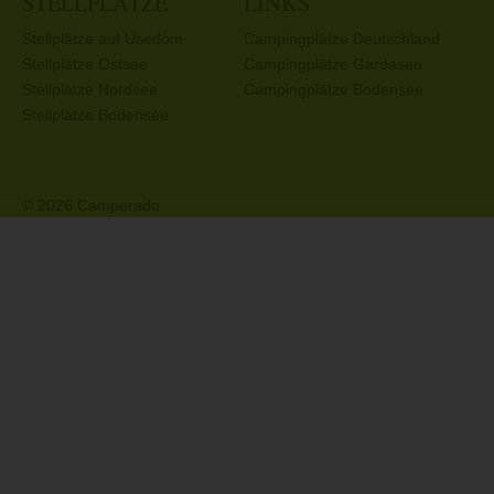
STELLPLÄTZE
LINKS
Stellplätze auf Usedom
Campingplätze Deutschland
Stellplätze Ostsee
Campingplätze Gardasee
Stellplätze Nordsee
Campingplätze Bodensee
Stellplätze Bodensee
© 2026 Camperado