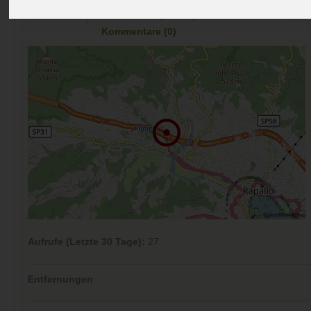
Preise
Umgebung
Kontakt
Bilder (0)
Überblick
Kommentare (0)
Aufrufe (Letzte 30 Tage):
27
Entfernungen