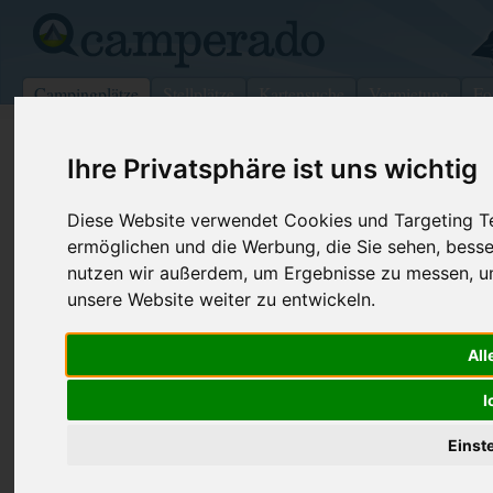
Campingplätze
Stellplätze
Kartensuche
Vermietung
Fo
>
Italien
>
Ligurien
>
Genua
>
Rapallo
Ihre Privatsphäre ist uns wichtig
Camping Miraflores
Diese Website verwendet Cookies und Targeting Tec
Rapallo - Italien (Ligurien)
ermöglichen und die Werbung, die Sie sehen, besse
nutzen wir außerdem, um Ergebnisse zu messen, 
Kontaktdaten:
unsere Website weiter zu entwickeln.
Camping Miraflores
Via Savagna, 10
Telefon:
+39 0185 2
All
16035
Rapallo
Fax:
+39 0185 2
Italien /
Ligurien
I
Internet:
http://www.c
(288 Aufrufe
Einst