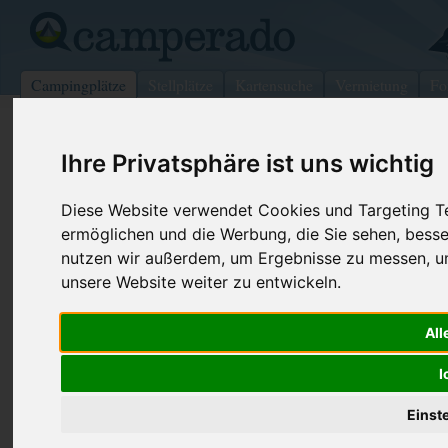
Campingplätze
Stellplätze
Kartensuche
Vermietung
Fo
>
Italien
>
Toskana
>
Livorno
>
Livorno
Ihre Privatsphäre ist uns wichtig
Camping Miramare
Diese Website verwendet Cookies und Targeting Tec
Livorno - Italien (Toskana)
ermöglichen und die Werbung, die Sie sehen, besse
nutzen wir außerdem, um Ergebnisse zu messen, 
Kontaktdaten:
unsere Website weiter zu entwickeln.
Camping Miramare
Via del Litorale, 220
Telefon:
+39 0586 8
57128
Livorno
All
Fax:
+39 0586 5
Italien /
Toskana
I
Internet:
http://www
(569 Aufrufe
Einst