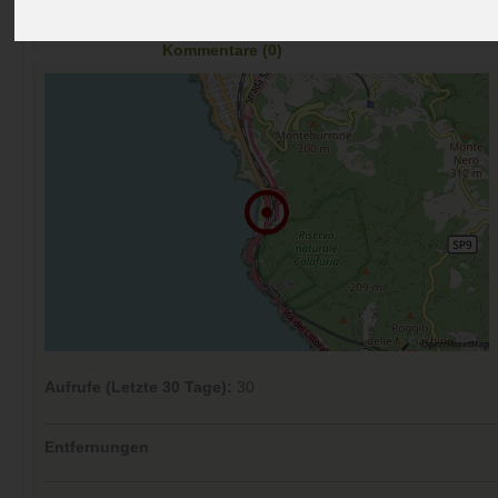
Preise
Umgebung
Kontakt
Bilder (0)
Überblick
Kommentare (0)
Aufrufe (Letzte 30 Tage):
30
Entfernungen