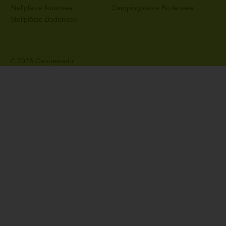
Stellplätze Nordsee
Campingplätze Bodensee
Stellplätze Bodensee
© 2026 Camperado