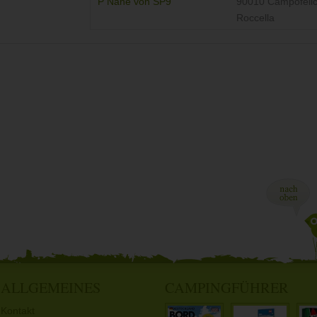
P Nähe von SP9
90010 Campofelic
Roccella
ALLGEMEINES
CAMPINGFÜHRER
Kontakt