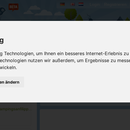
Login
Registrieren
rum
Bücher
Mein Camperado
ig
Ich will...
 Technologien, um Ihnen ein besseres Internet-Erlebnis zu
 Technologien nutzen wir außerdem, um Ergebnisse zu mess
Druckansicht
Fehler melden
wickeln.
Buchung ASCI
Bewerten
Kontakt aufnehmen
Eigene Bilder einst
gen ändern
22504
Reservierungsanfrage
GPS-Koordinaten
Merken
20184
ampingsanfilipp...
ACSI Campingführer Europa 2024
inkl. ACSI CampingCard Ermässigungskart