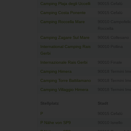
Camping Plaja degli Uccelli
90015 Cefalù
Camping Costa Ponente
90015 Cefalù
Camping Roccella Mare
90010 Campofelic
Roccella
Camping Zagare Sul Mare
90016 Collesano
International Camping Rais
90010 Pollina
Gerbi
Internazionale Rais Gerbi
90010 Finale
Camping Himera
90018 Termini Im
Camping Torre Battilamano
90018 Termini Im
Camping Villaggio Himera
90018 Termini Im
Stellplatz
Stadt
P
90015 Cefalù
P Nähe von SP9
90010 Isnello