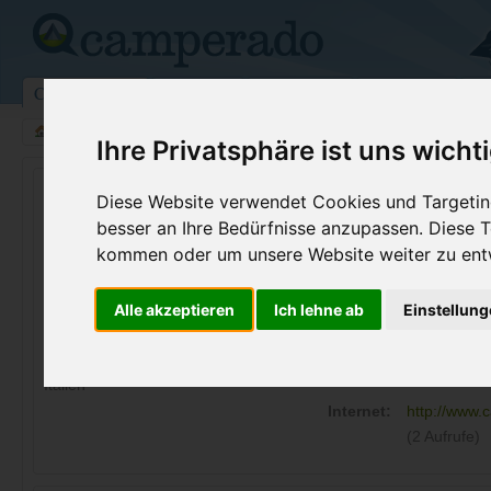
Campingplätze
Stellplätze
Kartensuche
Vermietung
Fo
>
Italien
>
Sizilien
>
Palermo
>
Cefalù
Ihre Privatsphäre ist uns wicht
Camping Sanfilippo
Diese Website verwendet Cookies und Targeting
besser an Ihre Bedürfnisse anzupassen. Diese
Cefalù - Italien
kommen oder um unsere Website weiter zu ent
Kontaktdaten:
Alle akzeptieren
Ich lehne ab
Einstellun
Camping Sanfilippo
C/da Ogliastrillo SS 113 km 190
Telefon:
+39 0921 4
90015
Cefalù
Fax:
+39 0921 4
Italien
Internet:
http://www.c
(2 Aufrufe)