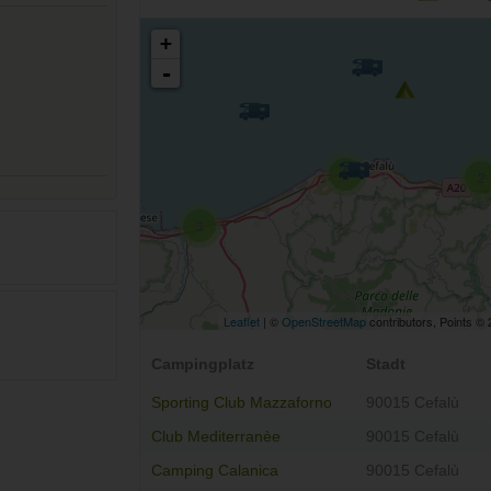
+
-
2
2
3
Leaflet
| ©
OpenStreetMap
contributors, Points ©
Campingplatz
Stadt
Sporting Club Mazzaforno
90015 Cefalù
Club Mediterranèe
90015 Cefalù
Camping Calanica
90015 Cefalù