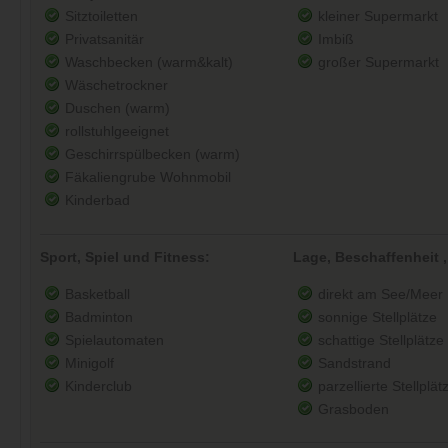
Sitztoiletten
kleiner Supermarkt
Privatsanitär
Imbiß
Waschbecken (warm&kalt)
großer Supermarkt
Wäschetrockner
Duschen (warm)
rollstuhlgeeignet
Geschirrspülbecken (warm)
Fäkaliengrube Wohnmobil
Kinderbad
Sport, Spiel und Fitness:
Lage, Beschaffenheit ,
Basketball
direkt am See/Meer
Badminton
sonnige Stellplätze
Spielautomaten
schattige Stellplätze
Minigolf
Sandstrand
Kinderclub
parzellierte Stellplät
Grasboden