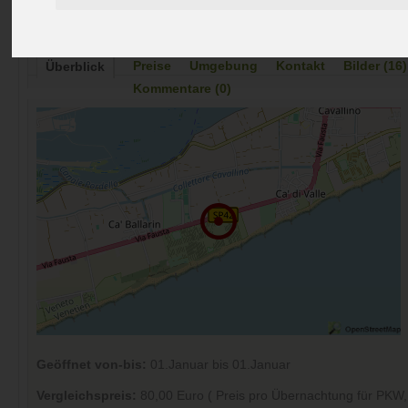
Preise
Umgebung
Kontakt
Bilder (16)
Überblick
Kommentare (0)
Geöffnet von-bis:
01.Januar bis 01.Januar
Vergleichspreis:
80,00 Euro ( Preis pro Übernachtung für PK