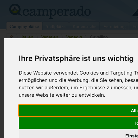
Campingplätze
Stellplätze
Kartensuche
Vermietung
Fo
>
Italien
>
Venetien
>
Venedig
>
Cavallino
Camping Union Lido
Ihre Privatsphäre ist uns wichtig
Cavallino - Italien (Venetien)
Diese Website verwendet Cookies und Targeting Tec
ermöglichen und die Werbung, die Sie sehen, besse
Kontaktdaten:
nutzen wir außerdem, um Ergebnisse zu messen, 
Camping Union Lido
unsere Website weiter zu entwickeln.
Union Lido
Telefon:
+39 041-2
Via Fausta, 258
Fax:
+39 041 5
30013 Cavallino
All
Italien /
Venetien
Internet:
http://www
I
(806 Aufruf
Buchung
Einst