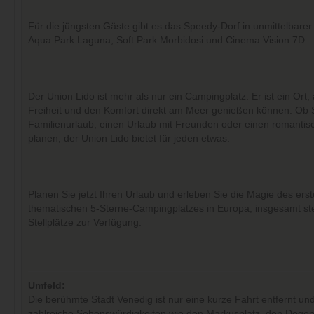
Für die jüngsten Gäste gibt es das Speedy-Dorf in unmittelbar
Aqua Park Laguna, Soft Park Morbidosi und Cinema Vision 7D.
Der Union Lido ist mehr als nur ein Campingplatz. Er ist ein Ort,
Freiheit und den Komfort direkt am Meer genießen können. Ob 
Familienurlaub, einen Urlaub mit Freunden oder einen romantis
planen, der Union Lido bietet für jeden etwas.
Planen Sie jetzt Ihren Urlaub und erleben Sie die Magie des ers
thematischen 5-Sterne-Campingplatzes in Europa, insgesamt s
Stellplätze zur Verfügung.
Umfeld:
Die berühmte Stadt Venedig ist nur eine kurze Fahrt entfernt und
zahlreiche Sehenswürdigkeiten wie den Markusplatz, den Dogen