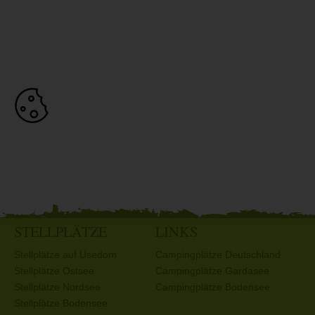
STELLPLÄTZE
LINKS
Stellplätze auf Usedom
Campingplätze Deutschland
Stellplätze Ostsee
Campingplätze Gardasee
Stellplätze Nordsee
Campingplätze Bodensee
Stellplätze Bodensee