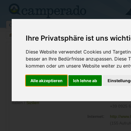
Campingplätze
Stellplätze
Kartensuche
Vermietung
Fo
>
Italien
>
Sizilien
>
Agrigent
>
Ribera
Ihre Privatsphäre ist uns wicht
Camping Village Kamemi
Diese Website verwendet Cookies und Targeting
besser an Ihre Bedürfnisse anzupassen. Diese
Ribera - Italien (Sizilien)
kommen oder um unsere Website weiter zu ent
Kontaktdaten:
Alle akzeptieren
Ich lehne ab
Einstellun
Camping Village Kamemi
c/da Camemi Superiore
Telefon:
+39 338 1
92016
Ribera
Fax:
+39 339 18
Italien /
Sizilien
+39 0925 
Internet:
http://www
(155 Aufruf