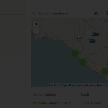
Umkreisinformationen
5
+
-
2
2
2
Leaflet
| ©
OpenStreetMap
contributors, Points ©
Campingplatz
Stadt
Kamemi Camping Village
92016 Ribera