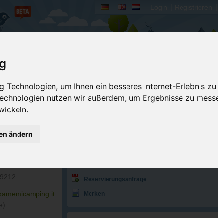
Login
Registrieren
rum
Bücher
Mein Camperado
ig
Ich will...
 Technologien, um Ihnen ein besseres Internet-Erlebnis zu
 Technologien nutzen wir außerdem, um Ergebnisse zu mess
Druckansicht
Fehler melden
wickeln.
Buchung Vacanceselect
Bewerten
gen ändern
Buchung ASCI
Eigene Bilder einst
601459
Buchung
GPS-Koordinaten
Kontakt aufnehmen
70710 Tel/Fax
69212
Reservierungsanfrage
Merken
.kamemicamping.it
e)