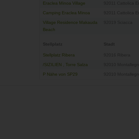
Eraclea Minoa Village
92011 Cattolica E
Camping Eraclea Minoa
92011 Cattolica E
Village Residence Makauda
92019 Sciacca
Beach
Stellplatz
Stadt
Stellplatz Ribera
92016 Ribera
/SIZILIEN , Torre Salza
92010 Montallegr
P Nähe von SP29
92010 Montallegr