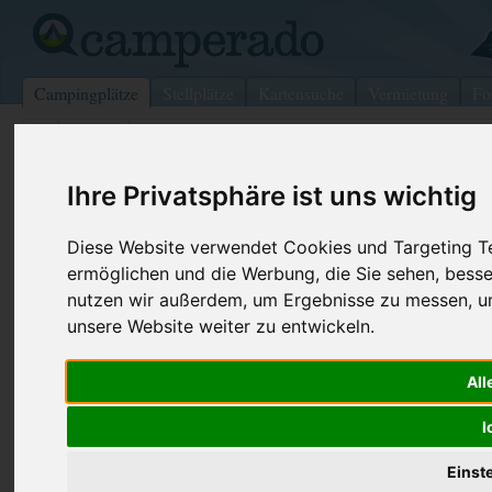
Campingplätze
Stellplätze
Kartensuche
Vermietung
Fo
>
Italien
>
Ricadi
Camping Villaggio Turistico Costa 
Ihre Privatsphäre ist uns wichtig
Ricadi - Italien
Diese Website verwendet Cookies und Targeting Tec
ermöglichen und die Werbung, die Sie sehen, besse
Kontaktdaten:
nutzen wir außerdem, um Ergebnisse zu messen, 
Camping Villaggio Turistico Costa
unsere Website weiter zu entwickeln.
Verde
Telefon:
+39 963 66
Località Capo Vaticano
Fax:
+39 0963 6
All
89865 Ricadi
Italien
I
Einst
Preise
Umgebung
Kontakt
Bilder (0)
Überblick