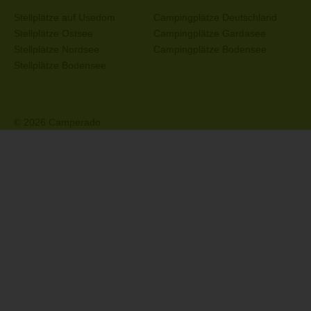
Stellplätze auf Usedom
Campingplätze Deutschland
Stellplätze Ostsee
Campingplätze Gardasee
Stellplätze Nordsee
Campingplätze Bodensee
Stellplätze Bodensee
© 2026 Camperado