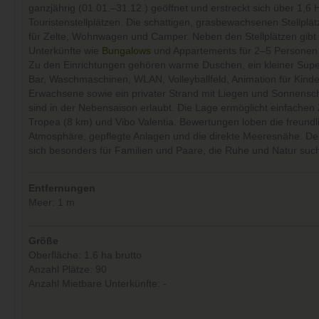
ganzjährig (01.01.–31.12.) geöffnet und erstreckt sich über 1,6 
Touristenstellplätzen. Die schattigen, grasbewachsenen Stellplät
für Zelte, Wohnwagen und Camper. Neben den Stellplätzen gibt 
Unterkünfte wie
Bungalows
und Appartements für 2–5 Personen 
Zu den Einrichtungen gehören warme Duschen, ein kleiner Supe
Bar, Waschmaschinen, WLAN, Volleyballfeld, Animation für Kind
Erwachsene sowie ein privater Strand mit Liegen und Sonnens
sind in der Nebensaison erlaubt. Die Lage ermöglicht einfache
Tropea (8 km) und Vibo Valentia. Bewertungen loben die freundl
Atmosphäre, gepflegte Anlagen und die direkte Meeresnähe. Der
sich besonders für Familien und Paare, die Ruhe und Natur suc
Entfernungen
Meer: 1 m
Größe
Oberfläche: 1.6 ha brutto
Anzahl Plätze: 90
Anzahl Mietbare Unterkünfte: -