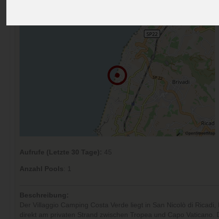
Kommentare (0)
Aufrufe (Letzte 30 Tage):
45
Anzahl Pools
: 1
Beschreibung:
Der Villaggio Camping Costa Verde liegt in San Nicolò di Ricadi, 
direkt am privaten Strand zwischen Tropea und Capo Vaticano. De