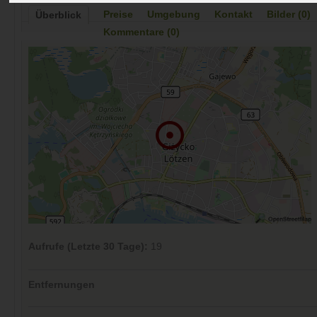
Preise
Umgebung
Kontakt
Bilder (0)
Überblick
Kommentare (0)
Aufrufe (Letzte 30 Tage):
19
Entfernungen