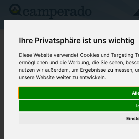
Campingplätze
Stellplätze
Kartensuche
Vermietung
Fo
>
Polen
>
Warmińsko-Mazurskie
>
Giżycko
Ihre Privatsphäre ist uns wichtig
Camping Zamek
Diese Website verwendet Cookies und Targeting Tec
ermöglichen und die Werbung, die Sie sehen, besse
Giżycko - Polen (Warmińsko-Mazurskie)
nutzen wir außerdem, um Ergebnisse zu messen, 
unsere Website weiter zu entwickeln.
Kontaktdaten:
Camping Zamek
All
Telefon:
+48 87 428
ul. Moniuszki 1
I
Fax:
+48 87 428
11500 Giżycko
Polen /
Warmińsko-Mazurskie
Internet:
http://www.c
Einst
(381 Aufrufe