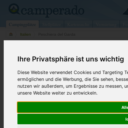
Campingplätze
Stellplätze
Kartensuche
Vermietung
Fo
>
Italien
>
Peschiera del Garda
Camping Bergamini
Ihre Privatsphäre ist uns wichtig
Peschiera del Garda - Italien
Diese Website verwendet Cookies und Targeting Tec
Kontaktdaten:
ermöglichen und die Werbung, die Sie sehen, besse
Camping Bergamini
nutzen wir außerdem, um Ergebnisse zu messen, 
Strada Bergamini 51
Fax:
+39 045 755
unsere Website weiter zu entwickeln.
37010
Peschiera del Garda
Italien
All
Preise
Umgebung
Bilder (0)
Kommenta
Überblick
I