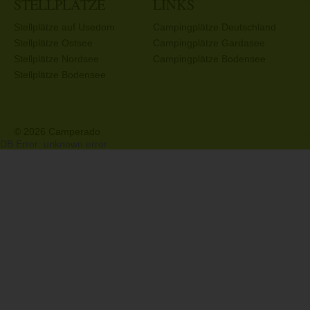
STELLPLÄTZE
LINKS
Stellplätze auf Usedom
Campingplätze Deutschland
Stellplätze Ostsee
Campingplätze Gardasee
Stellplätze Nordsee
Campingplätze Bodensee
Stellplätze Bodensee
© 2026 Camperado
DB Error: unknown error