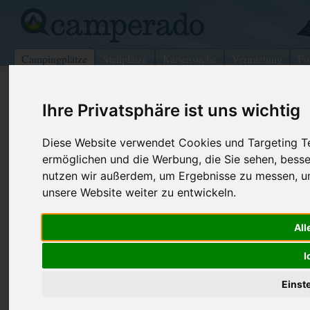
Campingplätze
Stellplätze
Kartensuche
Vermietung
Fo
>
Deutschland
>
Nordrhein-Westfalen
>
Düsseldorf
>
Kam
Ihre Privatsphäre ist uns wichtig
Campingpark Eldorado
Diese Website verwendet Cookies und Targeting Tec
Kamp-Lintfort - Deutschland (Nordrhein-
ermöglichen und die Werbung, die Sie sehen, besse
Westfalen)
nutzen wir außerdem, um Ergebnisse zu messen, 
unsere Website weiter zu entwickeln.
Kontaktdaten:
Telefon:
02842 4533
Campingpark Eldorado
All
Dicks
Fax:
02842 4702
Altfelderstr. 319
I
Internet:
http://www.
47475
Kamp-Lintfort
eldorado.de
Deutschland /
Nordrhein-Westfalen
Einst
(2196 Aufru