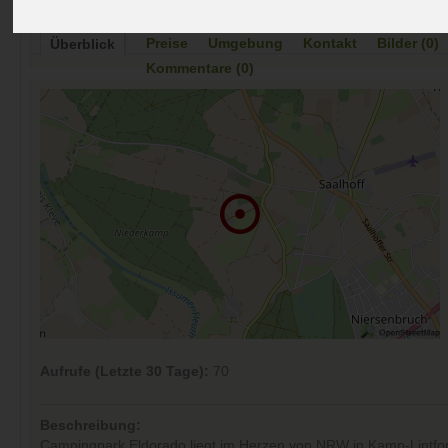
Preise
Umgebung
Kontakt
Bilder (0)
Überblick
Kommentare (0)
Aufrufe (Letzte 30 Tage):
70
Beschreibung:
Campingpark Eldorado liegt im Herzen von NRW in Kamp-Lintfort 