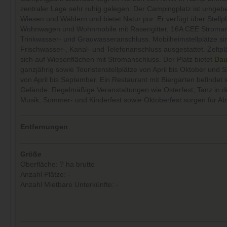
zentraler Lage sehr ruhig gelegen. Der Campingplatz ist umgeb
Wiesen und Wäldern und bietet Natur pur. Er verfügt über Stellpl
Wohnwagen und Wohnmobile mit Rasengitter, 16A CEE Stroman
Trinkwasser- und Grauwasseranschluss. Mobilheimstellplätze sin
Frischwasser-, Kanal- und Telefonanschluss ausgestattet. Zeltpl
sich auf Wiesenflächen mit Stromanschluss. Der Platz bietet
Dau
ganzjährig sowie Touristenstellplätze von April bis Oktober und 
von April bis September. Ein Restaurant mit Biergarten befindet 
Gelände. Regelmäßige Veranstaltungen wie Osterfest, Tanz in d
Musik, Sommer- und Kinderfest sowie Oktoberfest sorgen für A
Entfernungen
Größe
Oberfläche: ? ha brutto
Anzahl Plätze: -
Anzahl Mietbare Unterkünfte: -